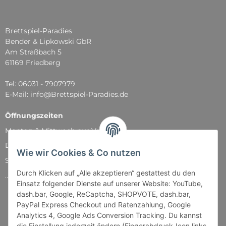
Brettspiel-Paradies
Bender & Lipkowski GbR
Am Straßbach 5
61169 Friedberg
Tel: 06031 - 7907979
E-Mail: info@Brettspiel-Paradies.de
Öffnungszeiten
Montag & Mittwoch nur Versand
Dienstag, Donnerstag und Freitag: 11:00 - 18:30 Uhr
Wie wir Cookies & Co nutzen
Samstag: 11:00 - 14:00 Uhr
Durch Klicken auf „Alle akzeptieren“ gestattest du den
...und natürlich während unserer Events
Einsatz folgender Dienste auf unserer Website: YouTube,
dash.bar, Google, ReCaptcha, SHOPVOTE, dash.bar,
PayPal Express Checkout und Ratenzahlung, Google
Analytics 4, Google Ads Conversion Tracking. Du kannst
die Einstellung jederzeit ändern (Fingerabdruck-Icon links