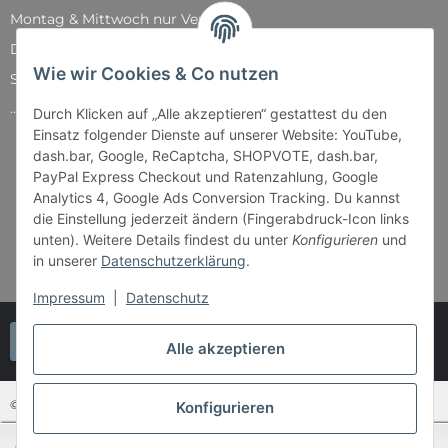
Montag & Mittwoch nur Versand
Dienstag, Donnerstag und Freitag: 11:00 - 18:30 Uhr
Wie wir Cookies & Co nutzen
Samstag: 11:00 - 14:00 Uhr
...und natürlich während unserer Events
Durch Klicken auf „Alle akzeptieren“ gestattest du den
Einsatz folgender Dienste auf unserer Website: YouTube,
dash.bar, Google, ReCaptcha, SHOPVOTE, dash.bar,
PayPal Express Checkout und Ratenzahlung, Google
Analytics 4, Google Ads Conversion Tracking. Du kannst
die Einstellung jederzeit ändern (Fingerabdruck-Icon links
unten). Weitere Details findest du unter
Konfigurieren
und
in unserer
Datenschutzerklärung
.
Impressum
|
Datenschutz
Vertrag widerrufen
Alle akzeptieren
© Bender & Lipkowski GbR - Brettspiel-Paradies
Konfigurieren
SEHR GUT
(4.87 / 5)
* Alle Preise inkl. gesetzlicher USt., zzgl.
Versand