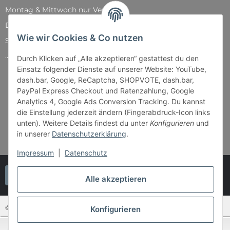
Montag & Mittwoch nur Versand
Dienstag, Donnerstag und Freitag: 11:00 - 18:30 Uhr
Wie wir Cookies & Co nutzen
Samstag: 11:00 - 14:00 Uhr
...und natürlich während unserer Events
Durch Klicken auf „Alle akzeptieren“ gestattest du den
Einsatz folgender Dienste auf unserer Website: YouTube,
dash.bar, Google, ReCaptcha, SHOPVOTE, dash.bar,
PayPal Express Checkout und Ratenzahlung, Google
Analytics 4, Google Ads Conversion Tracking. Du kannst
die Einstellung jederzeit ändern (Fingerabdruck-Icon links
unten). Weitere Details findest du unter
Konfigurieren
und
in unserer
Datenschutzerklärung
.
Impressum
|
Datenschutz
Vertrag widerrufen
Alle akzeptieren
© Bender & Lipkowski GbR - Brettspiel-Paradies
Konfigurieren
SEHR GUT
(4.87 / 5)
* Alle Preise inkl. gesetzlicher USt., zzgl.
Versand