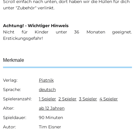
Scroll einfach nach unten, dort haben wir die Hüllen für dich
unter "Zubehör" verlinkt.
Achtung! - Wichtiger Hinweis
Nicht für Kinder unter 36 Monaten geeignet.
Erstickungsgefahr!
Merkmale
Verlag:
Piatnik
Produkteigenschaft
Wert
Sprache:
deutsch
Spieleranzahl:
1 Spieler
2 Spieler
3 Spieler
4 Spieler
Alter:
ab 12 Jahren
Spieldauer:
90 Minuten
Autor:
Tim Eisner