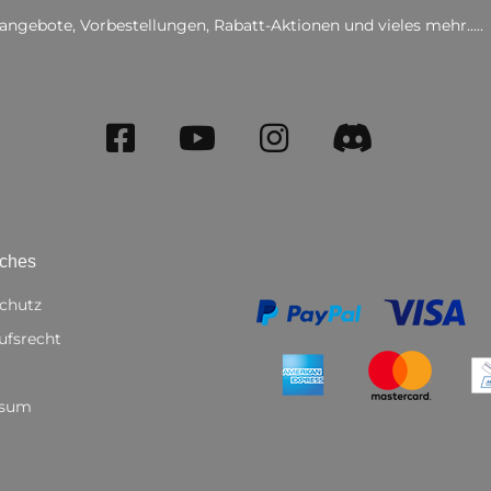
angebote, Vorbestellungen, Rabatt-Aktionen und vieles mehr.....
iches
chutz
ufsrecht
ssum