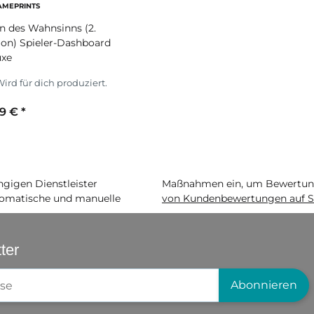
AMEPRINTS
en des Wahnsinns (2.
ion) Spieler-Dashboard
uxe
ird für dich produziert.
99 €
*
arbe
igen Dienstleister
Maßnahmen ein, um Bewertunge
matische und manuelle
von Kundenbewertungen auf S
ter
gistrierung
Abonnieren