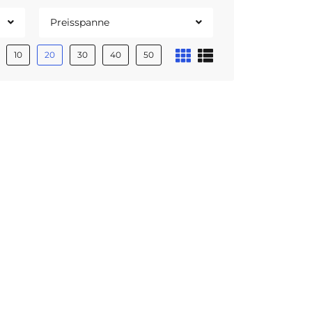
Preisspanne
10
20
30
40
50