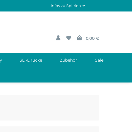
Infos zu Spielen
0,00 €
y
3D-Drucke
Zubehör
Sale