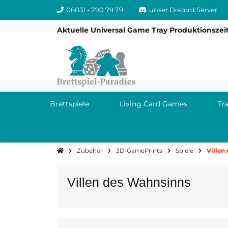
06031 - 790 79 79
unser Discord Server
Aktuelle Universal Game Tray Produktionszeit
Brettspiele
Living Card Games
Tr
Zubehör
3D-GamePrints
Spiele
Villen
Villen des Wahnsinns