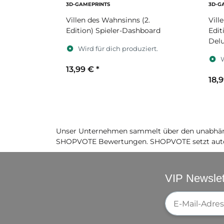
3D-GAMEPRINTS
3D-G
Villen des Wahnsinns (2.
Vill
Edition) Spieler-Dashboard
Edit
Del
Wird für dich produziert.
W
13,99 €
*
18,
Farben
F
Unser Unternehmen sammelt über den unabhäng
SHOPVOTE Bewertungen. SHOPVOTE setzt auto
VIP Newslet
Newsletter-Re