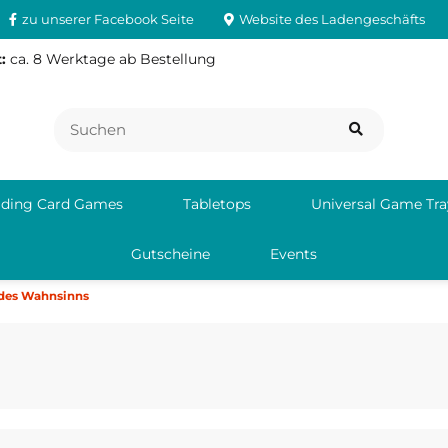
zu unserer Facebook Seite
Website des Ladengeschäfts
:
ca. 8 Werktage ab Bestellung
ading Card Games
Tabletops
Universal Game Tra
Gutscheine
Events
 des Wahnsinns