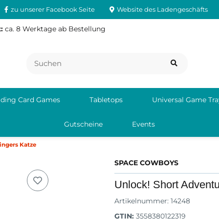
zu unserer Facebook Seite
Website des Ladengeschäfts
:
ca. 8 Werktage ab Bestellung
ading Card Games
Tabletops
Universal Game Tra
Gutscheine
Events
ingers Katze
SPACE COWBOYS
Unlock! Short Adventu
Artikelnummer:
14248
GTIN:
3558380122319