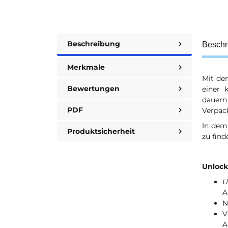
Beschreibung
Beschr
Merkmale
Mit de
Bewertungen
einer 
dauern
PDF
Verpac
In dem
Produktsicherheit
zu fin
Unlock
U
A
N
V
A