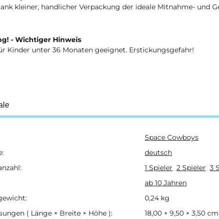
ank kleiner, handlicher Verpackung der ideale Mitnahme- und G
g! - Wichtiger Hinweis
ür Kinder unter 36 Monaten geeignet. Erstickungsgefahr!
ale
Space Cowboys
ukteigenschaft
e:
deutsch
anzahl:
1 Spieler
2 Spieler
3 
ab 10 Jahren
gewicht:
0,24
kg
ungen ( Länge × Breite × Höhe ):
18,00 × 9,50 × 3,50 cm