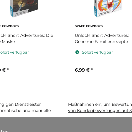
E COWBOYS
SPACE COWBOYS
ck! Short Adventures: Die
Unlock! Short Adventures:
e Maske
Geheime Familienrezepte
ofort verfügbar
Sofort verfügbar
9 €
*
6,99 €
*
igen Dienstleister
Maßnahmen ein, um Bewertunge
matische und manuelle
von Kundenbewertungen auf S