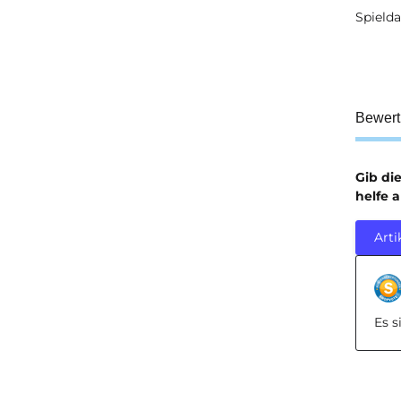
Spielda
Bewer
Gib di
helfe 
Arti
Es 