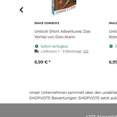
SPACE COWBOYS
SPAC
ures: Mord
Unlock! Short Adventures: Das
Unlo
Verlies von Doo-Arann
Rot
Sofort verfügbar
S
ktage
DE
Lieferzeit:
1 - 3 Werktage
DE
6,99 €
*
6,9
Unser Unternehmen sammelt über den unabhäng
SHOPVOTE Bewertungen. SHOPVOTE setzt auto