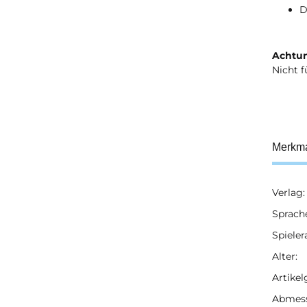
D
Achtun
Nicht f
Merkm
Verlag:
Prod
Wert
Sprach
Spieler
Alter:
Artikel
Abmess