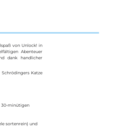
lspaß von Unlock! in
lfältigen Abenteuer
nd dank handlicher
r Schrödingers Katze
n 30-minütigen
ele sortenrein) und