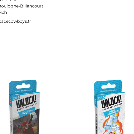
Boulogne-Billancourt
eich
acecowboys.fr