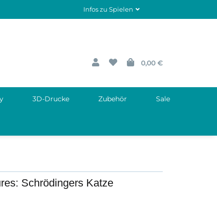
Infos zu Spielen
0,00 €
y
3D-Drucke
Zubehör
Sale
res: Schrödingers Katze