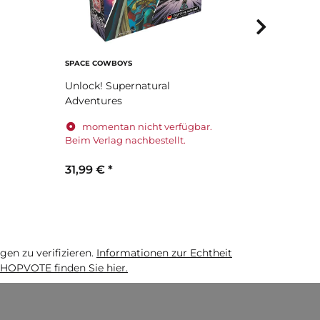
SPACE COWBOYS
SPACE COW
Unlock! Supernatural
Unlock! S
Adventures
Engelsflu
momentan nicht verfügbar.
Sofort 
Beim Verlag nachbestellt.
31,99 €
*
6,99 €
*
n zu verifizieren.
Informationen zur Echtheit
HOPVOTE finden Sie hier.