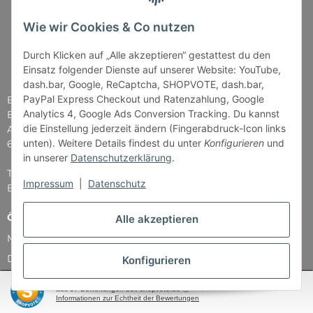
Wie wir Cookies & Co nutzen
Durch Klicken auf „Alle akzeptieren“ gestattest du den
Einsatz folgender Dienste auf unserer Website: YouTube,
dash.bar, Google, ReCaptcha, SHOPVOTE, dash.bar,
PayPal Express Checkout und Ratenzahlung, Google
Brettspiel-Paradies
Analytics 4, Google Ads Conversion Tracking. Du kannst
Bender & Lipkowski GbR
die Einstellung jederzeit ändern (Fingerabdruck-Icon links
Am Straßbach 5
unten). Weitere Details findest du unter
Konfigurieren
und
61169 Friedberg
in unserer
Datenschutzerklärung
.
Tel: 06031 - 7907979
Impressum
|
Datenschutz
E-Mail: info@Brettspiel-Paradies.de
Öffnungszeiten
Alle akzeptieren
Montag & Mittwoch nur Versand
Dienstag, Donnerstag und Freitag: 11:00 - 18:30 Uhr
Konfigurieren
Samstag: 11:00 - 14:00 Uhr
SEHR GUT
(4.87 / 5)
aus
37
Bewertungen bei: shopvote.de ⓘ
...und natürlich während unserer Events
Informationen zur Echtheit der Bewertungen