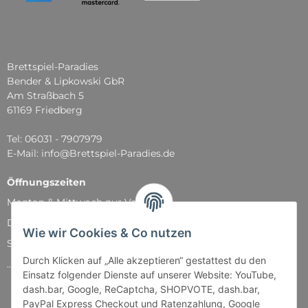
Brettspiel-Paradies
Bender & Lipkowski GbR
Am Straßbach 5
61169 Friedberg
Tel: 06031 - 7907979
E-Mail: info@Brettspiel-Paradies.de
Öffnungszeiten
Montag & Mittwoch nur Versand
Dienstag, Donnerstag und Freitag: 11:00 - 18:30 Uhr
Wie wir Cookies & Co nutzen
Samstag: 11:00 - 14:00 Uhr
Durch Klicken auf „Alle akzeptieren“ gestattest du den
...und natürlich während unserer Events
Einsatz folgender Dienste auf unserer Website: YouTube,
dash.bar, Google, ReCaptcha, SHOPVOTE, dash.bar,
PayPal Express Checkout und Ratenzahlung, Google