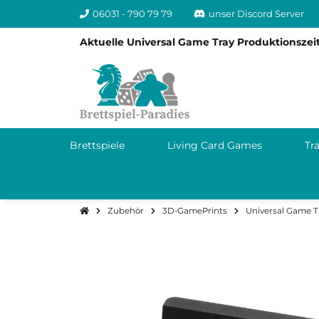
06031 - 790 79 79
unser Discord Server
Aktuelle Universal Game Tray Produktionszeit
Brettspiele
Living Card Games
Tr
Zubehör
3D-GamePrints
Universal Game T