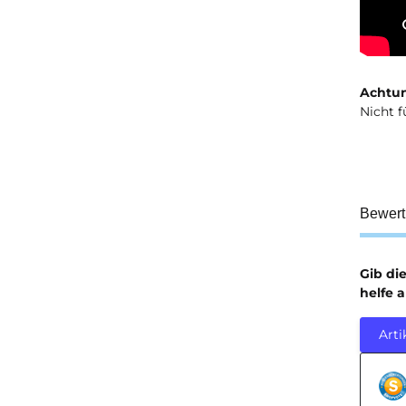
Achtun
Nicht f
Bewer
Gib di
helfe 
Arti