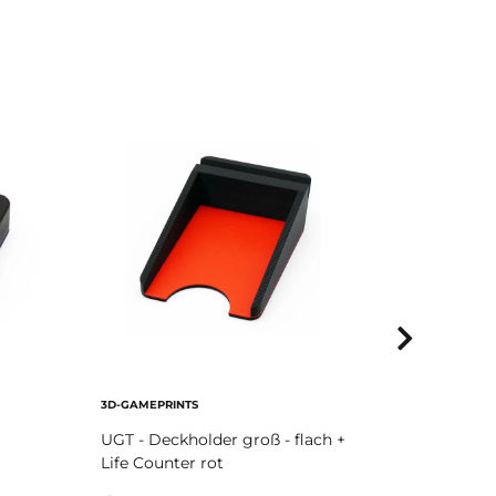
3D-GAMEPRINTS
3D-GAMEPRI
UGT - Deckholder groß - flach +
UGT - Kart
Life Counter rot
4 dunkelb