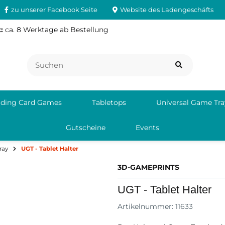
zu unserer Facebook Seite
Website des Ladengeschäfts
:
ca. 8 Werktage ab Bestellung
ading Card Games
Tabletops
Universal Game Tra
Gutscheine
Events
ray
UGT - Tablet Halter
3D-GAMEPRINTS
UGT - Tablet Halter
Artikelnummer:
11633