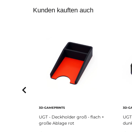
Kunden kauften auch
3D-GAMEPRINTS
3D-G
ß - hoch
UGT - Deckholder groß - flach +
UGT 
große Ablage rot
dunk