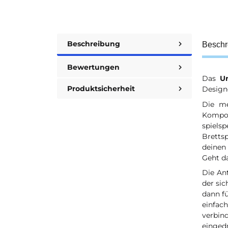
Beschreibung
Beschr
Bewertungen
Das
U
Produktsicherheit
Design
Die me
Kompon
spiels
Bretts
deinen
Geht da
Die An
der sic
dann fü
einfac
verbin
einged