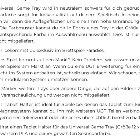
iversal Game Tray wird in neutralem schwarz für dich gedruck
rfarbe sorgt für Individualität auf deinem Spieltisch. In dein
n wir dann die Auflageflächen und eine 1mm hohe Umrandung 
 Die Farbmuster kannst du dir in Form eines Tray in der Größe
 entsprechende Farbe im Auswahlmenü auswählst. Dies ist nur
cht mitgeliefert.
T bekommst du exklusiv im Brettspiel-Paradies.
ues Spiel kommt auf den Markt? Kein Problem, wir passen uns
uen Spiele am Markt an. Wenn du eine UGT Erweiterung für ein 
cht im System enthalten ist, schreib uns einfach. Wir schauen, o
m modularen System umsetzen können.
 Marker, weitere Trays oder andere Dinge, die auf den Bildern 
 Veranschaulichung und werden nicht mitgeliefert.
T Tablet Halter ist ideal für Spiele bei denen das Tablet zum 
Magnetsystem kannst du ihn mit weiteren UGT Teilen verbin
gemeinen Tokenvorrat oder ähnliches übersichtlich bereit zu hal
ltst einen Tablet Halter für das Universal Game Tray (Größe 12 x
hwarzem PLA und deiner gewählten Sekundärfarbe.