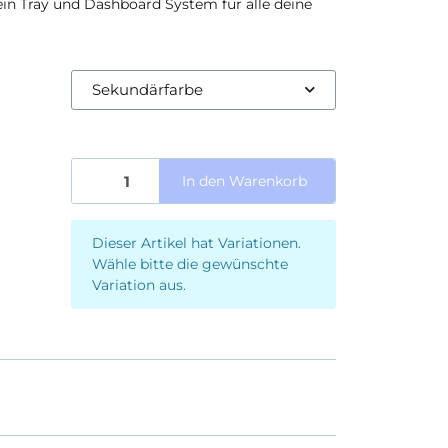
ein Tray und Dashboard System für alle deine
Sekundärfarbe
In den Warenkorb
x
Dieser Artikel hat Variationen.
Wähle bitte die gewünschte
Variation aus.