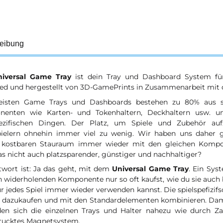
eibung
niversal Game Tray
ist dein Tray und Dashboard System f
ed und hergestellt von 3D-GamePrints in Zusammenarbeit mit 
isten Game Trays und Dashboards bestehen zu 80% aus s
enten wie Karten- und Tokenhaltern, Deckhaltern usw. 
pezifischen Dingen. Der Platz, um Spiele und Zubehör auf
pielern ohnehin immer viel zu wenig. Wir haben uns daher 
 kostbaren Stauraum immer wieder mit den gleichen Kompon
s nicht auch platzsparender, günstiger und nachhaltiger?
twort ist: Ja das geht, mit dem
Universal Game Tray
. Ein Sys
h widerholenden Komponente nur so oft kaufst, wie du sie auch 
r jedes Spiel immer wieder verwenden kannst. Die spielspefizif
h dazukaufen und mit den Standardelementen kombinieren. Dami
den sich die einzelnen Trays und Halter nahezu wie durch Z
rucktes Magnetsystem.