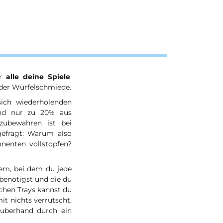
ür
alle deine Spiele
.
der Würfelschmiede.
ich wiederholenden
und nur zu 20% aus
zubewahren ist bei
gefragt: Warum also
enten vollstopfen?
tem, bei dem du jede
benötigst und die du
schen Trays kannst du
t nichts verrutscht,
auberhand durch ein