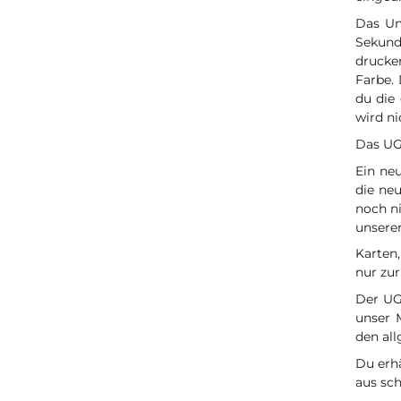
Das Un
Sekundä
drucke
Farbe.
du die
wird ni
Das UG
Ein ne
die ne
noch ni
unsere
Karten,
nur zur
Der UG
unser 
den all
Du erhä
aus sc