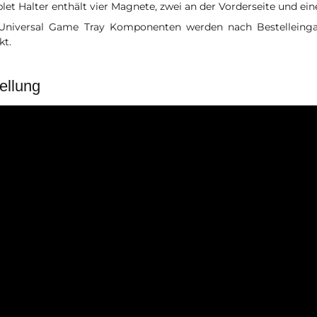
let Halter enthält vier Magnete, zwei an der Vorderseite und ein
Universal Game Tray Komponenten werden nach Bestelleingan
kt.
ellung