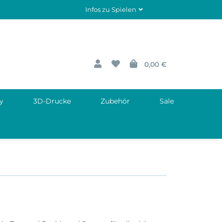
Infos zu Spielen
0,00 €
y
3D-Drucke
Zubehör
Sale