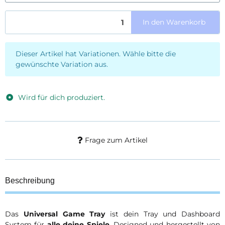
In den Warenkorb
x
Dieser Artikel hat Variationen. Wähle bitte die
gewünschte Variation aus.
Wird für dich produziert.
Frage zum Artikel
Beschreibung
Das
Universal Game Tray
ist dein Tray und Dashboard
System für
alle deine Spiele
. Designed und hergestellt von