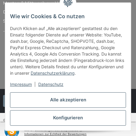
Montag & Mittwoch nur Versand
Dienstag, Donnerstag und Freitag: 11:00 - 18:30 Uhr
Wie wir Cookies & Co nutzen
Samstag: 11:00 - 14:00 Uhr
Durch Klicken auf „Alle akzeptieren“ gestattest du den
...und natürlich während unserer Events
Einsatz folgender Dienste auf unserer Website: YouTube,
dash.bar, Google, ReCaptcha, SHOPVOTE, dash.bar,
PayPal Express Checkout und Ratenzahlung, Google
Analytics 4, Google Ads Conversion Tracking. Du kannst
die Einstellung jederzeit ändern (Fingerabdruck-Icon links
unten). Weitere Details findest du unter
Konfigurieren
und
in unserer
Datenschutzerklärung
.
Impressum
|
Datenschutz
Alle akzeptieren
Vertrag widerrufen
Konfigurieren
© Bender & Lipkowski GbR - Brettspiel-Paradies
SEHR GUT
(4.87 / 5)
aus
37
Bewertungen bei: shopvote.de ⓘ
* Alle Preise inkl. gesetzlicher USt., zzgl.
Versand
Informationen zur Echtheit der Bewertungen