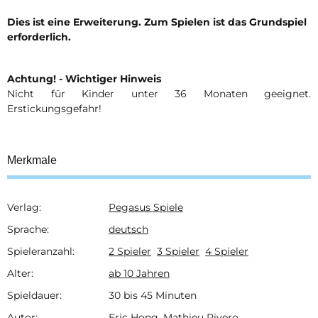
Dies ist eine Erweiterung. Zum Spielen ist das Grundspiel
erforderlich.
Achtung! - Wichtiger Hinweis
Nicht für Kinder unter 36 Monaten geeignet.
Erstickungsgefahr!
Merkmale
Verlag:
Pegasus Spiele
Produkteigenschaft
Wert
Sprache:
deutsch
Spieleranzahl:
2 Spieler
3 Spieler
4 Spieler
Alter:
ab 10 Jahren
Spieldauer:
30 bis 45 Minuten
Autor:
Eric Hong, Mathieu Rivero