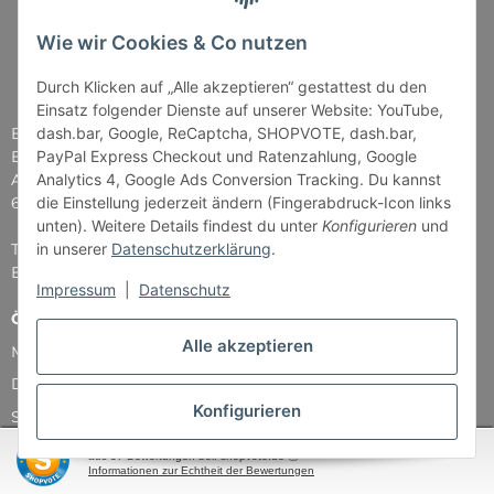
Wie wir Cookies & Co nutzen
Durch Klicken auf „Alle akzeptieren“ gestattest du den
Einsatz folgender Dienste auf unserer Website: YouTube,
dash.bar, Google, ReCaptcha, SHOPVOTE, dash.bar,
Brettspiel-Paradies
PayPal Express Checkout und Ratenzahlung, Google
Bender & Lipkowski GbR
Analytics 4, Google Ads Conversion Tracking. Du kannst
Am Straßbach 5
die Einstellung jederzeit ändern (Fingerabdruck-Icon links
61169 Friedberg
unten). Weitere Details findest du unter
Konfigurieren
und
in unserer
Datenschutzerklärung
.
Tel: 06031 - 7907979
E-Mail: info@Brettspiel-Paradies.de
Impressum
|
Datenschutz
Öffnungszeiten
Alle akzeptieren
Montag & Mittwoch nur Versand
Dienstag, Donnerstag und Freitag: 11:00 - 18:30 Uhr
Konfigurieren
Samstag: 11:00 - 14:00 Uhr
SEHR GUT
(4.87 / 5)
...und natürlich während unserer Events
aus
37
Bewertungen bei: shopvote.de ⓘ
Informationen zur Echtheit der Bewertungen