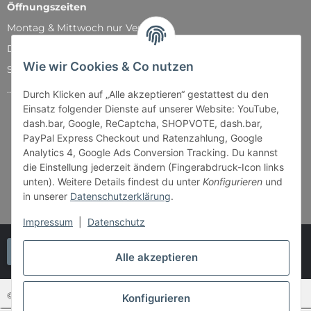
Öffnungszeiten
Montag & Mittwoch nur Versand
Dienstag, Donnerstag und Freitag: 11:00 - 18:30 Uhr
Wie wir Cookies & Co nutzen
Samstag: 11:00 - 14:00 Uhr
...und natürlich während unserer Events
Durch Klicken auf „Alle akzeptieren“ gestattest du den
Einsatz folgender Dienste auf unserer Website: YouTube,
dash.bar, Google, ReCaptcha, SHOPVOTE, dash.bar,
PayPal Express Checkout und Ratenzahlung, Google
Analytics 4, Google Ads Conversion Tracking. Du kannst
die Einstellung jederzeit ändern (Fingerabdruck-Icon links
unten). Weitere Details findest du unter
Konfigurieren
und
in unserer
Datenschutzerklärung
.
Impressum
|
Datenschutz
Vertrag widerrufen
Alle akzeptieren
© Bender & Lipkowski GbR - Brettspiel-Paradies
Konfigurieren