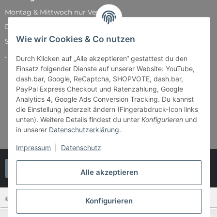
Montag & Mittwoch nur Versand
Dienstag, Donnerstag und Freitag: 11:00 - 18:30 Uhr
Wie wir Cookies & Co nutzen
Samstag: 11:00 - 14:00 Uhr
...und natürlich während unserer Events
Durch Klicken auf „Alle akzeptieren“ gestattest du den
Einsatz folgender Dienste auf unserer Website: YouTube,
dash.bar, Google, ReCaptcha, SHOPVOTE, dash.bar,
PayPal Express Checkout und Ratenzahlung, Google
Analytics 4, Google Ads Conversion Tracking. Du kannst
die Einstellung jederzeit ändern (Fingerabdruck-Icon links
unten). Weitere Details findest du unter
Konfigurieren
und
in unserer
Datenschutzerklärung
.
Impressum
|
Datenschutz
Vertrag widerrufen
Alle akzeptieren
© Bender & Lipkowski GbR - Brettspiel-Paradies
Konfigurieren
SEHR GUT
(4.87 / 5)