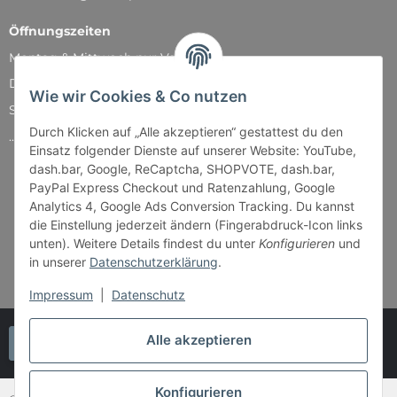
Öffnungszeiten
Montag & Mittwoch nur Versand
Dienstag, Donnerstag und Freitag: 11:00 - 18:30 Uhr
Wie wir Cookies & Co nutzen
Samstag: 11:00 - 14:00 Uhr
Durch Klicken auf „Alle akzeptieren“ gestattest du den
...und natürlich während unserer Events
Einsatz folgender Dienste auf unserer Website: YouTube,
dash.bar, Google, ReCaptcha, SHOPVOTE, dash.bar,
PayPal Express Checkout und Ratenzahlung, Google
Analytics 4, Google Ads Conversion Tracking. Du kannst
die Einstellung jederzeit ändern (Fingerabdruck-Icon links
unten). Weitere Details findest du unter
Konfigurieren
und
in unserer
Datenschutzerklärung
.
Impressum
|
Datenschutz
Alle akzeptieren
Vertrag widerrufen
Konfigurieren