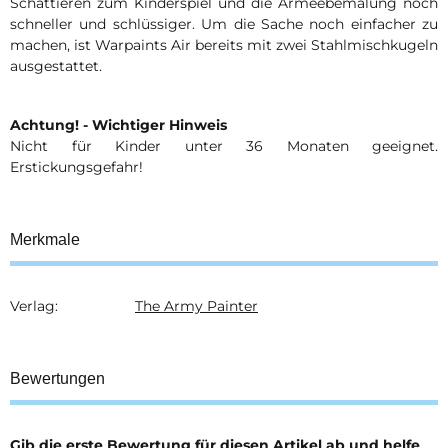
Schattieren zum Kinderspiel und die Armeebemalung noch
schneller und schlüssiger. Um die Sache noch einfacher zu
machen, ist Warpaints Air bereits mit zwei Stahlmischkugeln
ausgestattet.
Achtung! - Wichtiger Hinweis
Nicht für Kinder unter 36 Monaten geeignet.
Erstickungsgefahr!
Merkmale
Verlag:
The Army Painter
Produkteigenschaft
Wert
Bewertungen
Gib die erste Bewertung für diesen Artikel ab und helfe