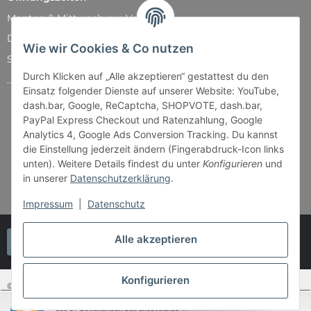
Montag & Mittwoch nur Versand
Dienstag, Donnerstag und Freitag: 11:00 - 18:30 Uhr
Wie wir Cookies & Co nutzen
Samstag: 11:00 - 14:00 Uhr
Durch Klicken auf „Alle akzeptieren“ gestattest du den
...und natürlich während unserer Events
Einsatz folgender Dienste auf unserer Website: YouTube,
dash.bar, Google, ReCaptcha, SHOPVOTE, dash.bar,
PayPal Express Checkout und Ratenzahlung, Google
Analytics 4, Google Ads Conversion Tracking. Du kannst
die Einstellung jederzeit ändern (Fingerabdruck-Icon links
unten). Weitere Details findest du unter
Konfigurieren
und
in unserer
Datenschutzerklärung
.
Impressum
|
Datenschutz
Alle akzeptieren
Vertrag widerrufen
Konfigurieren
© Bender & Lipkowski GbR - Brettspiel-Paradies
SEHR GUT
(4.87 / 5)
aus
37
Bewertungen bei: shopvote.de ⓘ