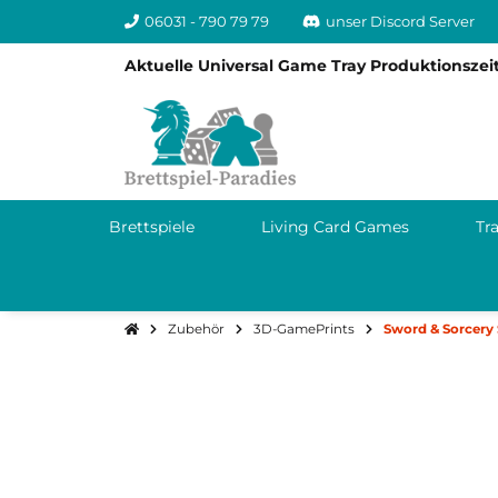
06031 - 790 79 79
unser Discord Server
Aktuelle Universal Game Tray Produktionszeit
Brettspiele
Living Card Games
Tr
Zubehör
3D-GamePrints
Sword & Sorcery 