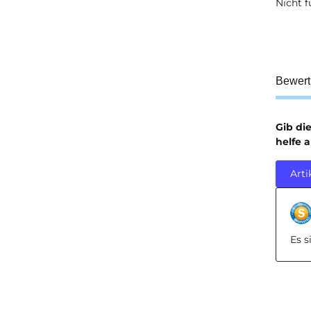
Nicht f
Bewer
Gib di
helfe 
Arti
Es 