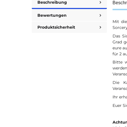
Beschreibung
Beschr
Bewertungen
Mit di
Produktsicherheit
Sorcery
Das Si
Grad g
eure au
für 2 a
Bitte 
werden
Verans
Die K
Verans
Ihr erh
Euer S
Achtun