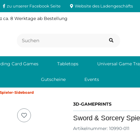
zu unserer Facebook Seite
Website des Ladengeschäfts
:
ca. 8 Werktage ab Bestellung
ading Card Games
Tabletops
Universal Game Tra
Gutscheine
Events
Spieler-Sideboard
3D-GAMEPRINTS
Sword & Sorcery Spie
Artikelnummer:
10990-011