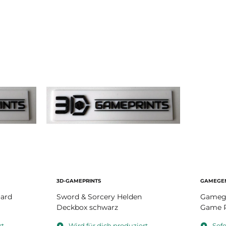
3D-GAMEPRINTS
GAMEGEN
ard
Sword & Sorcery Helden
Gamege
Deckbox schwarz
Game P
t.
Wird für dich produziert.
Sofo