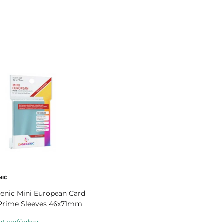
IC
nic Mini European Card
rime Sleeves 46x71mm
rt verfügbar