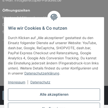
E-Mail: info@Brettspiel-Paradies.de
Öffnungszeiten
Montag & Mittwoch nur Versand
Dienstag, Donnerstag und Freitag: 11:00 - 18:30 Uhr
Wie wir Cookies & Co nutzen
Samstag: 11:00 - 14:00 Uhr
Durch Klicken auf „Alle akzeptieren“ gestattest du den
...und natürlich während unserer Events
Einsatz folgender Dienste auf unserer Website: YouTube,
dash.bar, Google, ReCaptcha, SHOPVOTE, dash.bar,
PayPal Express Checkout und Ratenzahlung, Google
Analytics 4, Google Ads Conversion Tracking. Du kannst
die Einstellung jederzeit ändern (Fingerabdruck-Icon links
unten). Weitere Details findest du unter
Konfigurieren
und
in unserer
Datenschutzerklärung
.
Impressum
|
Datenschutz
Alle akzeptieren
Vertrag widerrufen