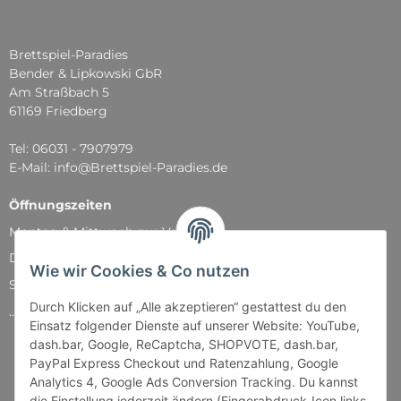
Brettspiel-Paradies
Bender & Lipkowski GbR
Am Straßbach 5
61169 Friedberg
Tel: 06031 - 7907979
E-Mail: info@Brettspiel-Paradies.de
Öffnungszeiten
Montag & Mittwoch nur Versand
Dienstag, Donnerstag und Freitag: 11:00 - 18:30 Uhr
Wie wir Cookies & Co nutzen
Samstag: 11:00 - 14:00 Uhr
Durch Klicken auf „Alle akzeptieren“ gestattest du den
...und natürlich während unserer Events
Einsatz folgender Dienste auf unserer Website: YouTube,
dash.bar, Google, ReCaptcha, SHOPVOTE, dash.bar,
PayPal Express Checkout und Ratenzahlung, Google
Analytics 4, Google Ads Conversion Tracking. Du kannst
die Einstellung jederzeit ändern (Fingerabdruck-Icon links