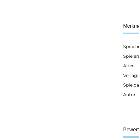
Merkm
Sprach
Prod
Wert
Spieler
Alter:
Verlag:
Spielda
Autor:
Bewer