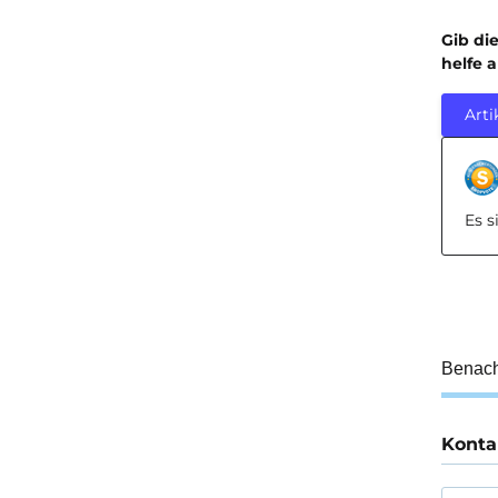
Gib di
helfe 
Arti
Es 
Benach
Konta