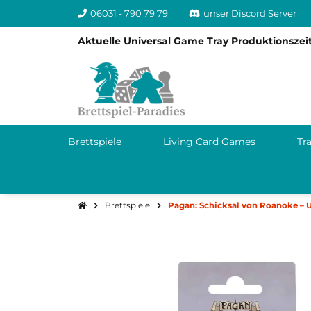
06031 - 790 79 79
unser Discord Server
Aktuelle Universal Game Tray Produktionszeit
Brettspiele
Living Card Games
Tr
Brettspiele
Pagan: Schicksal von Roanoke – 