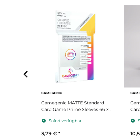
GAMEGENIC
GAME
Sleeves
Gamegenic MATTE Standard
Gam
tengröße
Card Game Prime Sleeves 66 x
Card
91mm
91m
Sofort verfügbar
S
3,79 €
*
10,