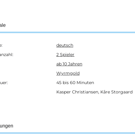
ale
e:
deutsch
ukteigenschaft
anzahl:
2 Spieler
ab 10 Jahren
Wyrmgold
uer:
45 bis 60 Minuten
Kasper Christiansen, Kåre Storgaard
tungen