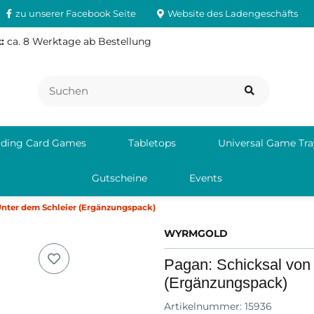
zu unserer Facebook Seite
Website des Ladengeschäfts
:
ca. 8 Werktage ab Bestellung
ading Card Games
Tabletops
Universal Game Tra
Gutscheine
Events
Unter dem Schleier (Ergänzungspack)
WYRMGOLD
Pagan: Schicksal von
(Ergänzungspack)
Artikelnummer:
15936