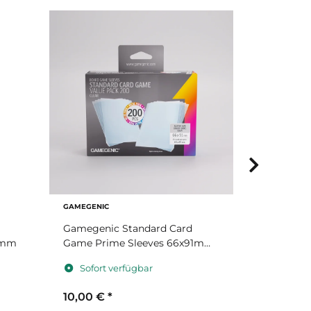
GAMEGENIC
SHIELD
Gamegenic Standard Card
Shield - 
1mm
Game Prime Sleeves 66x91mm
Kartenhül
Value Pack
63,5 x 88
Sofort verfügbar
Sofort 
10,00 €
*
2,99 €
*