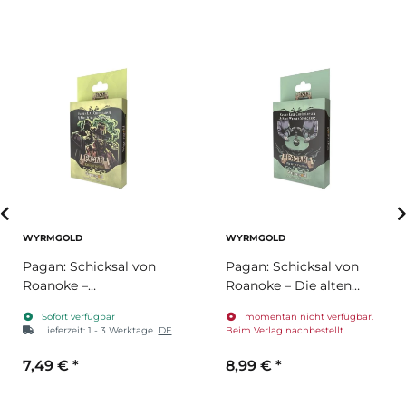
WYRMGOLD
WYRMGOLD
Pagan: Schicksal von
Pagan: Schicksal von
Roanoke –
Roanoke – Die alten
Gedankenspiele (3.
Prozesse (1.
Sofort verfügbar
momentan nicht verfügbar.
Ergänzungspack)
Ergänzungspack)
Lieferzeit:
1 - 3 Werktage
DE
Beim Verlag nachbestellt.
7,49 €
*
8,99 €
*