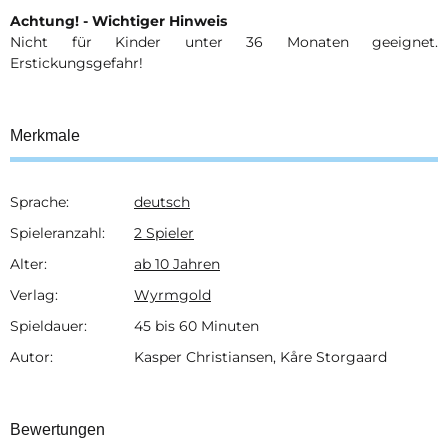
Achtung! - Wichtiger Hinweis
Nicht für Kinder unter 36 Monaten geeignet.
Erstickungsgefahr!
Merkmale
Sprache:
deutsch
Produkteigenschaft
Wert
Spieleranzahl:
2 Spieler
Alter:
ab 10 Jahren
Verlag:
Wyrmgold
Spieldauer:
45 bis 60 Minuten
Autor:
Kasper Christiansen, Kåre Storgaard
Bewertungen