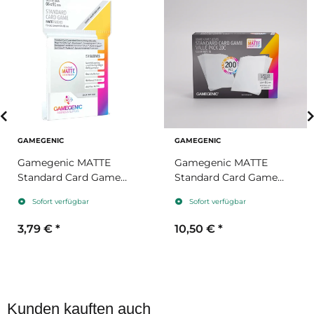
GAMEGENIC
GAMEGENIC
Gamegenic MATTE
Gamegenic MATTE
Standard Card Game
Standard Card Game
Prime Sleeves 66 x
Prime Sleeves 66 x
Sofort verfügbar
Sofort verfügbar
91mm
91mm Value Pack
3,79 €
*
10,50 €
*
Kunden kauften auch