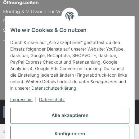
Öffnungszeiten
Montag & Mittwoch nur Versand
Dienstag, Donnerstag und Freitag: 11:00 - 18:30 Uhr
Wie wir Cookies & Co nutzen
Samstag: 11:00 - 14:00 Uhr
...und natürlich während unserer Events
Durch Klicken auf „Alle akzeptieren“ gestattest du den
Einsatz folgender Dienste auf unserer Website: YouTube,
dash.bar, Google, ReCaptcha, SHOPVOTE, dash.bar,
PayPal Express Checkout und Ratenzahlung, Google
Analytics 4, Google Ads Conversion Tracking. Du kannst
die Einstellung jederzeit ändern (Fingerabdruck-Icon links
unten). Weitere Details findest du unter
Konfigurieren
und
in unserer
Datenschutzerklärung
.
Impressum
|
Datenschutz
Vertrag widerrufen
Alle akzeptieren
© Bender & Lipkowski GbR - Brettspiel-Paradies
Konfigurieren