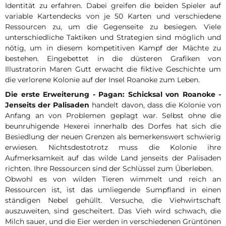
Identität zu erfahren. Dabei greifen die beiden Spieler auf
variable Kartendecks von je 50 Karten und verschiedene
Ressourcen zu, um die Gegenseite zu besiegen. Viele
unterschiedliche Taktiken und Strategien sind möglich und
nötig, um in diesem kompetitiven Kampf der Mächte zu
bestehen. Eingebettet in die düsteren Grafiken von
Illustratorin Maren Gutt erwacht die fiktive Geschichte um
die verlorene Kolonie auf der Insel Roanoke zum Leben.
Die erste Erweiterung - Pagan: Schicksal von Roanoke -
Jenseits der Palisaden
handelt davon, dass die Kolonie von
Anfang an von Problemen geplagt war. Selbst ohne die
beunruhigende Hexerei innerhalb des Dorfes hat sich die
Besiedlung der neuen Grenzen als bemerkenswert schwierig
erwiesen. Nichtsdestotrotz muss die Kolonie ihre
Aufmerksamkeit auf das wilde Land jenseits der Palisaden
richten. Ihre Ressourcen sind der Schlüssel zum Überleben.
Obwohl es von wilden Tieren wimmelt und reich an
Ressourcen ist, ist das umliegende Sumpfland in einen
ständigen Nebel gehüllt. Versuche, die Viehwirtschaft
auszuweiten, sind gescheitert. Das Vieh wird schwach, die
Milch sauer, und die Eier werden in verschiedenen Grüntönen