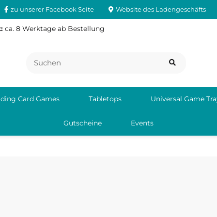
zu unserer Facebook Seite
Website des Ladengeschäfts
:
ca. 8 Werktage ab Bestellung
ading Card Games
Tabletops
Universal Game Tra
Gutscheine
Events
ud Québec