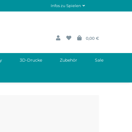
Infos zu Spielen
0,00 €
y
3D-Drucke
Zubehör
Sale