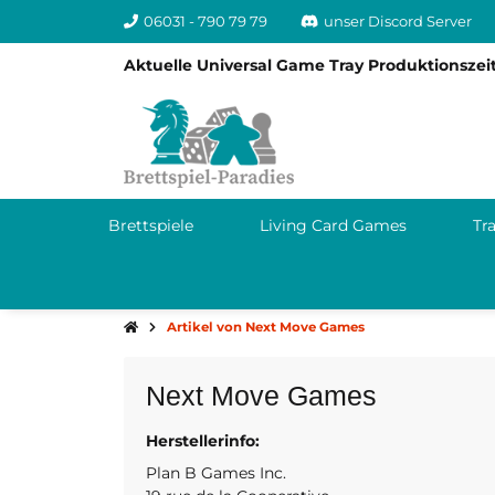
06031 - 790 79 79
unser Discord Server
Aktuelle Universal Game Tray Produktionszeit
Brettspiele
Living Card Games
Tr
Artikel von Next Move Games
Next Move Games
Herstellerinfo:
J091P0 Riga
Kanada
Plan B Games Inc.