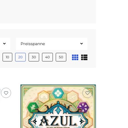
Preisspanne
10
20
30
40
50