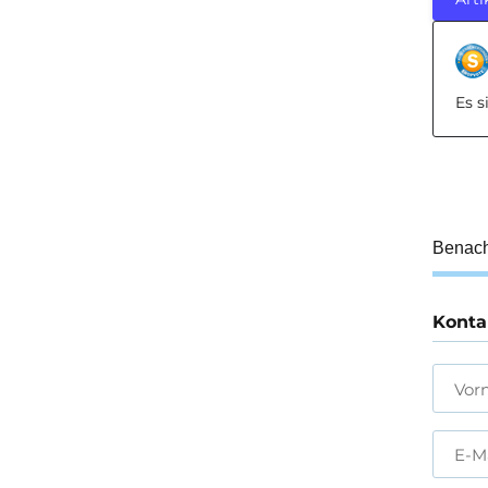
Es 
Benach
Konta
Vor
E-M