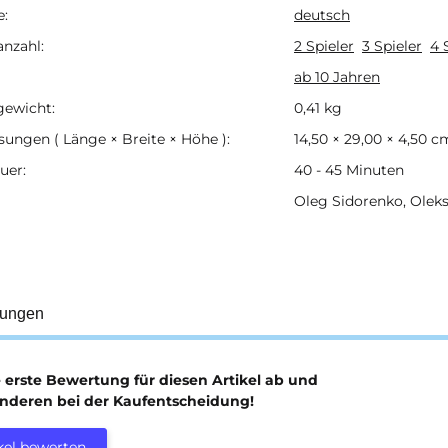
e:
deutsch
anzahl:
2 Spieler
3 Spieler
4 
ab 10 Jahren
gewicht:
0,41
kg
ungen ( Länge × Breite × Höhe ):
14,50 × 29,00 × 4,50 c
uer:
40 - 45 Minuten
Oleg Sidorenko, Olek
tungen
e erste Bewertung für diesen Artikel ab und
anderen bei der Kaufentscheidung!
kel bewerten