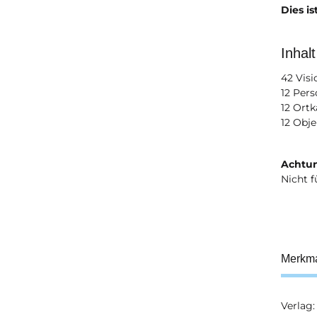
Dies is
Inhalt
42 Visi
12 Per
12 Ortk
12 Obje
Achtun
Nicht f
Merkm
Verlag:
Prod
Wert