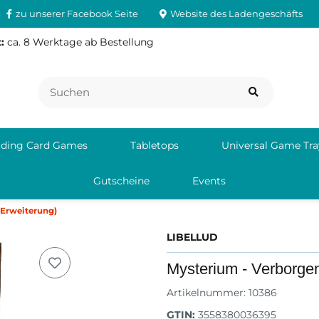
zu unserer Facebook Seite
Website des Ladengeschäfts
:
ca. 8 Werktage ab Bestellung
ading Card Games
Tabletops
Universal Game Tra
Gutscheine
Events
(Erweiterung)
LIBELLUD
Mysterium - Verborge
Artikelnummer:
10386
GTIN:
3558380036395