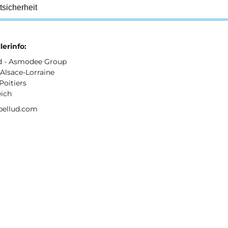
tsicherheit
lerinfo:
ud - Asmodee Group
Alsace-Lorraine
Poitiers
eich
bellud.com