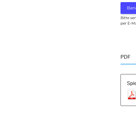
Ben
Bitte se
per E-Ma
PDF
Spie