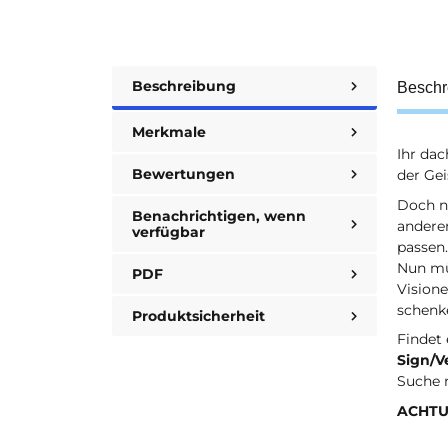
Beschreibung
Beschr
Merkmale
Ihr dac
Bewertungen
der Gei
Doch n
Benachrichtigen, wenn
anderen
verfügbar
passen.
Nun mü
PDF
Vision
schenk
Produktsicherheit
Findet
Sign/V
Suche 
ACHTUN