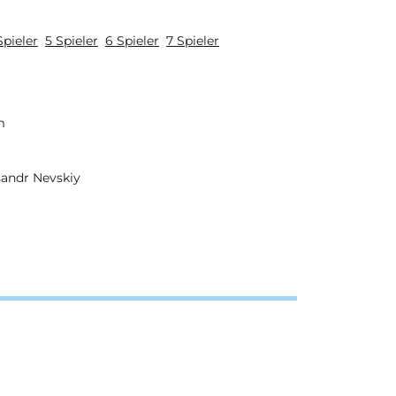
Spieler
5 Spieler
6 Spieler
7 Spieler
m
sandr Nevskiy