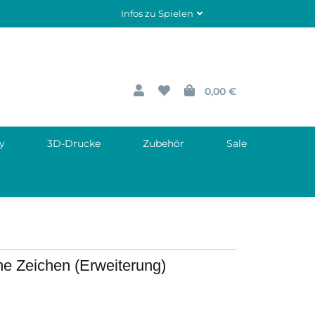
Infos zu Spielen
0,00 €
y
3D-Drucke
Zubehör
Sale
ne Zeichen (Erweiterung)