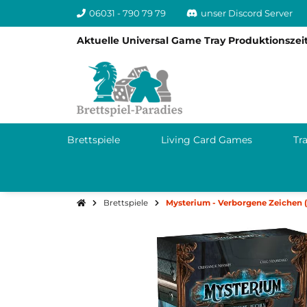
06031 - 790 79 79
unser Discord Server
Aktuelle Universal Game Tray Produktionszeit
Brettspiele
Living Card Games
Tr
Brettspiele
Mysterium - Verborgene Zeichen 