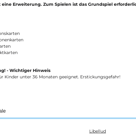
t eine Erweiterung. Zum Spielen ist das Grundspiel erforderli
onskarten
sonenkarten
arten
ktkarten
g! - Wichtiger Hinweis
ür Kinder unter 36 Monaten geeignet. Erstickungsgefahr!
ale
Libellud
ukteigenschaft