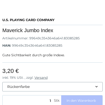
U.S. PLAYING CARD COMPANY
Maverick Jumbo Index
Artikelnummer:
99649c3543646a641.83085285
HAN:
99649c3543646a641.83085285
Gute Sichtbarkeit durch große Indexe.
3,20 €
inkl. 19% USt. , zzgl.
Versand
Rückenfarbe
Stk
In den Warenkorb