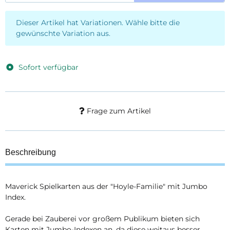
x
Dieser Artikel hat Variationen. Wähle bitte die
gewünschte Variation aus.
Sofort verfügbar
Frage zum Artikel
Beschreibung
Maverick Spielkarten aus der "Hoyle-Familie" mit Jumbo
Index.
Gerade bei Zauberei vor großem Publikum bieten sich
Karten mit Jumbo-Indexen an, da diese weitaus besser