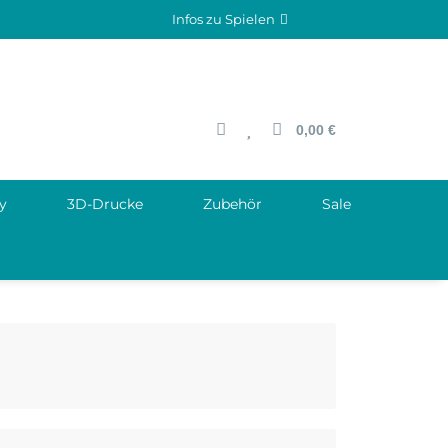
Infos zu Spielen
0,00 €
y
3D-Drucke
Zubehör
Sale