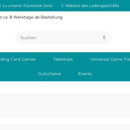
zu unserer Facebook Seite
Website des Ladengeschäfts
:
ca. 8 Werktage ab Bestellung
ading Card Games
Tabletops
Universal Game Tra
Gutscheine
Events