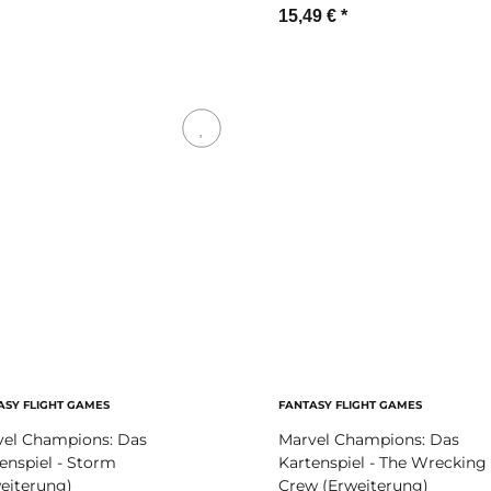
15,49 €
*
Zum Artikel
ASY FLIGHT GAMES
FANTASY FLIGHT GAMES
vel Champions: Das
Marvel Champions: Das
enspiel - Storm
Kartenspiel - The Wrecking
eiterung)
Crew (Erweiterung)