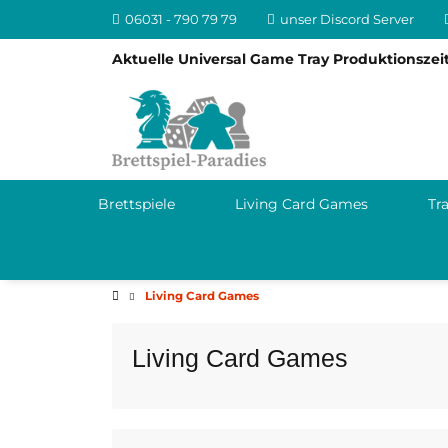
06031 - 790 79 79
unser Discord Server
Aktuelle Universal Game Tray Produktionszeit
Brettspiele
Living Card Games
Tr
Living Card Games
Living Card Games