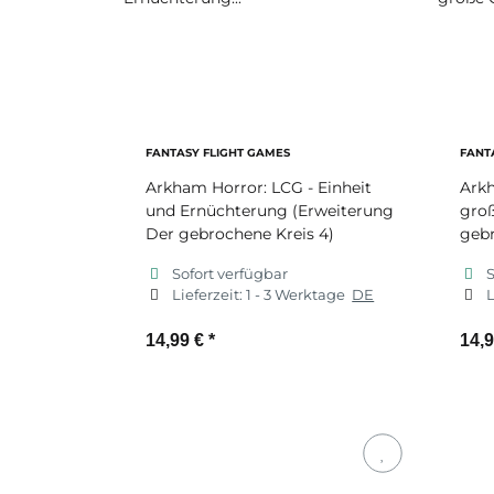
FANTASY FLIGHT GAMES
FANT
Arkham Horror: LCG - Einheit
Arkh
und Ernüchterung (Erweiterung
groß
Der gebrochene Kreis 4)
gebr
Sofort verfügbar
S
Lieferzeit:
1 - 3 Werktage
DE
L
14,99 €
*
14,