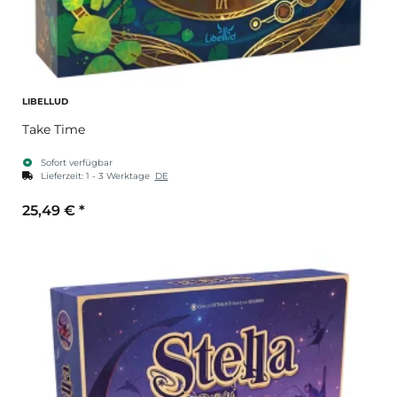
LIBELLUD
Take Time
Sofort verfügbar
Lieferzeit:
1 - 3 Werktage
DE
25,49 €
*