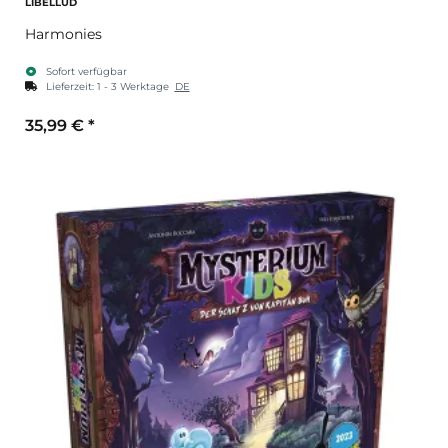
LIBELLUD
Harmonies
Sofort verfügbar
Lieferzeit:
1 - 3 Werktage
DE
35,99 €
*