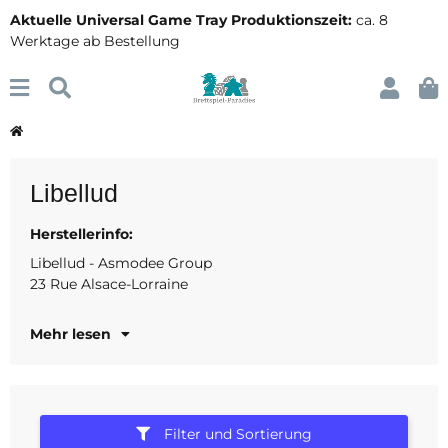
Aktuelle Universal Game Tray Produktionszeit:
ca. 8
Werktage ab Bestellung
Libellud
Herstellerinfo:
86000 Poitiers
Frankreich
Libellud - Asmodee Group
23 Rue Alsace-Lorraine
www.libellud.com
Mehr lesen
Filter und Sortierung