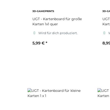
3D-GAMEPRINTS
3D-G
UGT - Kartenboard für große
UGT 
Karten 1x1 quer
Kart
Wird für dich produziert.
W
5,99 €
*
8,9
Sekundärfarbe
S