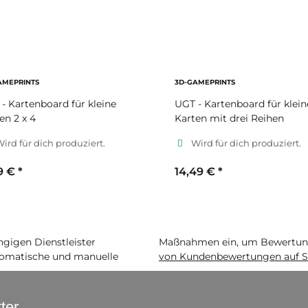
AMEPRINTS
3D-GAMEPRINTS
- Kartenboard für kleine
UGT - Kartenboard für klein
en 2 x 4
Karten mit drei Reihen
ird für dich produziert.
Wird für dich produziert.
99 €
*
14,49 €
*
ekundärfarbe
Sekundärfarbe
igen Dienstleister
Maßnahmen ein, um Bewertunge
matische und manuelle
von Kundenbewertungen auf S
ter