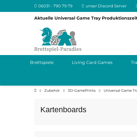
06031 - 790 79 79
unser Discord Server
Aktuelle Universal Game Tray Produktionszeit
Brettspiele
Living Card Games
Tr
Zubehör
3D-GamePrints
Universal Game Tr
Kartenboards