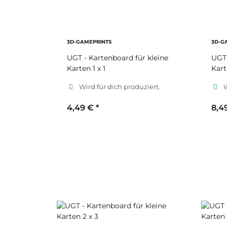
3D-GAMEPRINTS
3D-G
UGT - Kartenboard für kleine
UGT 
Karten 1 x 1
Kart
Wird für dich produziert.
W
4,49 €
*
8,4
Sekundärfarbe
S