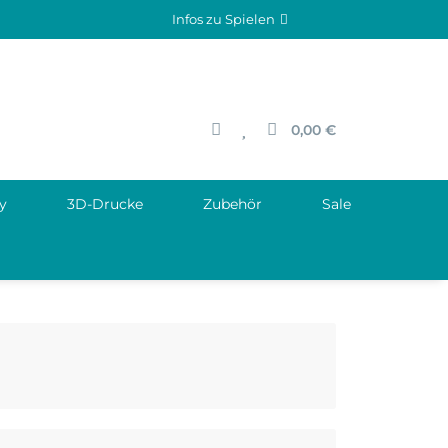
Infos zu Spielen
0,00 €
y
3D-Drucke
Zubehör
Sale