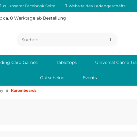
zu unserer Facebook Seite
Website des Ladengeschäfts
:
ca. 8 Werktage ab Bestellung
ading Card Games
Tabletops
Universal Game Tra
Gutscheine
Events
ay
Kartenboards