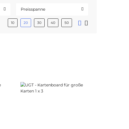
Preisspanne
10
20
30
40
50