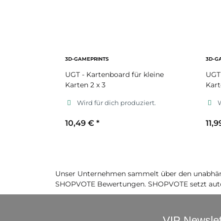
3D-GAMEPRINTS
3D-G
UGT - Kartenboard für kleine
UGT 
Karten 2 x 3
Kart
Wird für dich produziert.
W
10,49 €
*
11,
Sekundärfarbe
S
Unser Unternehmen sammelt über den unabhäng
SHOPVOTE Bewertungen. SHOPVOTE setzt auto
VIP Newslet