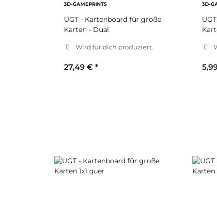
3D-GAMEPRINTS
3D-G
UGT - Kartenboard für große
UGT 
Karten - Dual
Kart
Wird für dich produziert.
W
27,49 €
*
5,9
Sekundärfarbe
S