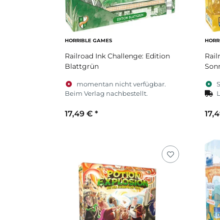
HORRIBLE GAMES
HORR
Railroad Ink Challenge: Edition
Rail
Blattgrün
Son
momentan nicht verfügbar.
S
Beim Verlag nachbestellt.
L
17,49 €
*
17,