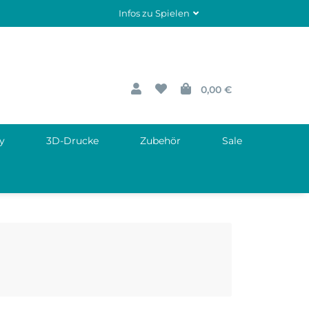
Infos zu Spielen
0,00 €
y
3D-Drucke
Zubehör
Sale