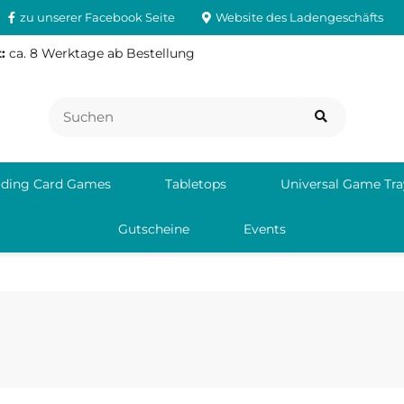
zu unserer Facebook Seite
Website des Ladengeschäfts
:
ca. 8 Werktage ab Bestellung
ading Card Games
Tabletops
Universal Game Tra
Gutscheine
Events