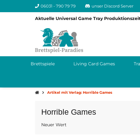
06031 - 790 79 79
unser Discord Server
Aktuelle Universal Game Tray Produktionszeit
Brettspiele
Living Card Games
Tr
Artikel mit Verlag: Horrible Games
Horrible Games
Neuer Wert