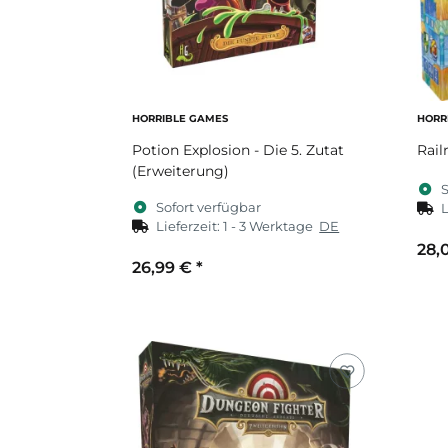
HORRIBLE GAMES
HORR
Potion Explosion - Die 5. Zutat
Rail
(Erweiterung)
S
Sofort verfügbar
L
Lieferzeit:
1 - 3 Werktage
DE
28,
26,99 €
*