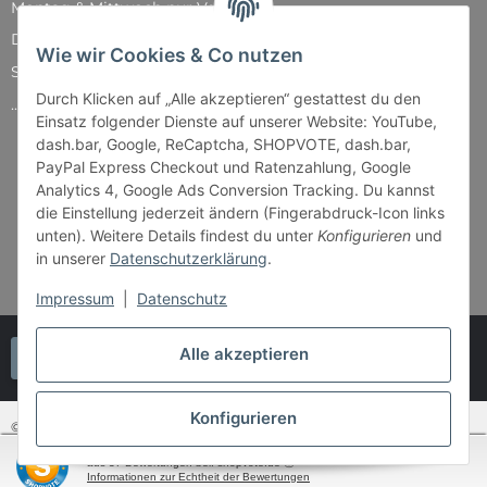
Montag & Mittwoch nur Versand
Dienstag, Donnerstag und Freitag: 11:00 - 18:30 Uhr
Wie wir Cookies & Co nutzen
Samstag: 11:00 - 14:00 Uhr
Durch Klicken auf „Alle akzeptieren“ gestattest du den
...und natürlich während unserer Events
Einsatz folgender Dienste auf unserer Website: YouTube,
dash.bar, Google, ReCaptcha, SHOPVOTE, dash.bar,
PayPal Express Checkout und Ratenzahlung, Google
Analytics 4, Google Ads Conversion Tracking. Du kannst
die Einstellung jederzeit ändern (Fingerabdruck-Icon links
unten). Weitere Details findest du unter
Konfigurieren
und
in unserer
Datenschutzerklärung
.
Impressum
|
Datenschutz
Alle akzeptieren
Vertrag widerrufen
Konfigurieren
© Bender & Lipkowski GbR - Brettspiel-Paradies
SEHR GUT
(4.87 / 5)
aus
37
Bewertungen bei: shopvote.de ⓘ
* Alle Preise inkl. gesetzlicher USt., zzgl.
Versand
Informationen zur Echtheit der Bewertungen