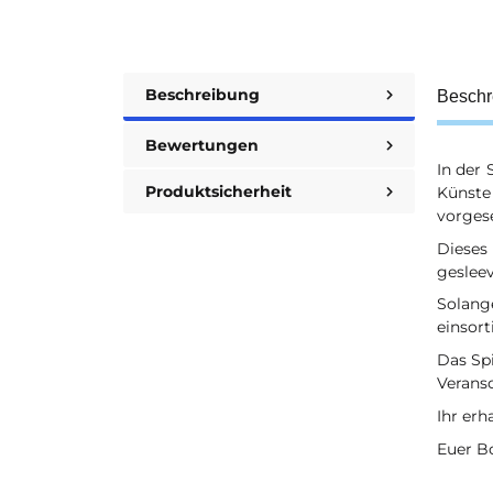
Beschreibung
Beschr
Bewertungen
In der
Produktsicherheit
Künste 
vorges
Dieses
gesleev
Solange
einsorti
Das Spi
Verans
Ihr erh
Euer Bo