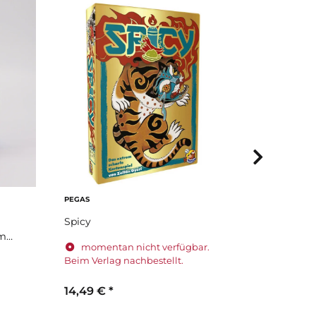
PEGAS
SHIELD
Spicy
Shield - 
1mm
Kartenhül
momentan nicht verfügbar.
63,5 x 88
Beim Verlag nachbestellt.
Sofort 
14,49 €
*
2,99 €
*