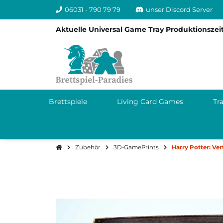
06031 - 790 79 79
unser Discord Server
Aktuelle Universal Game Tray Produktionszeit
Brettspiele
Living Card Games
Tr
Zubehör
3D-GamePrints
Harry Potter: Ve