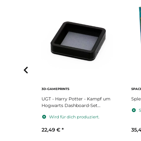
3D-GAMEPRINTS
SPAC
ion /
UGT - Harry Potter - Kampf um
Sple
Hogwarts Dashboard-Set
S
dunkelgrau
iert.
Wird für dich produziert.
22,49 €
*
35,