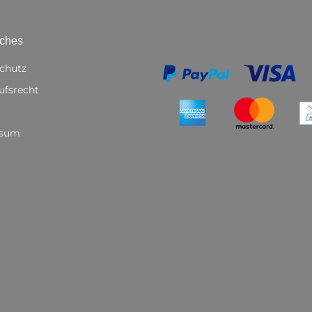
iches
chutz
ufsrecht
ssum