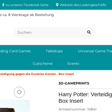
zu unserer Facebook Seite
Website des Ladengeschäfts
:
ca. 8 Werktage ab Bestellung
ading Card Games
Tabletops
Universal Game Tra
Gutscheine
Events
rteidigung gegen die Dunklen Künste - Box Insert
3D-GAMEPRINTS
Harry Potter: Verteid
Box Insert
Artikelnummer:
10841