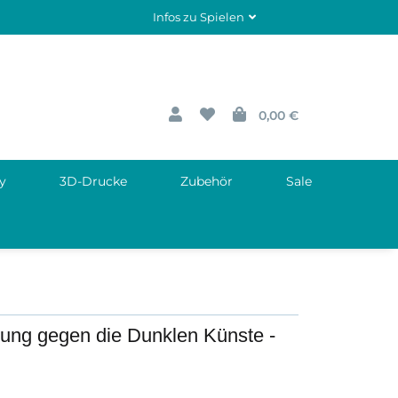
Infos zu Spielen
0,00 €
y
3D-Drucke
Zubehör
Sale
igung gegen die Dunklen Künste -