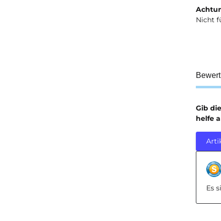
Achtun
Nicht f
Bewer
Gib di
helfe 
Arti
Es 