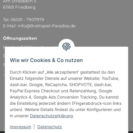
Am Straßbach 5
61169 Friedberg
Tel: 06031 - 7907979
E-Mail: info@Brettspiel-Paradies.de
Öffnungszeiten
Montag & Mittwoch nur Versand
Dienstag, Donnerstag und Freitag: 11:00 - 18:30 Uhr
Wie wir Cookies & Co nutzen
Samstag: 11:00 - 14:00 Uhr
Durch Klicken auf „Alle akzeptieren“ gestattest du den
...und natürlich während unserer Events
Einsatz folgender Dienste auf unserer Website: YouTube,
dash.bar, Google, ReCaptcha, SHOPVOTE, dash.bar,
PayPal Express Checkout und Ratenzahlung, Google
Analytics 4, Google Ads Conversion Tracking. Du kannst
die Einstellung jederzeit ändern (Fingerabdruck-Icon links
unten). Weitere Details findest du unter
Konfigurieren
und
in unserer
Datenschutzerklärung
.
Impressum
|
Datenschutz