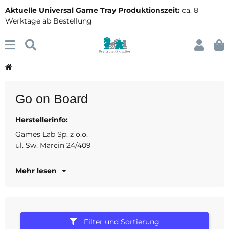
Aktuelle Universal Game Tray Produktionszeit:
ca. 8
Werktage ab Bestellung
Go on Board
Herstellerinfo:
61-805 Poznan
Polen
Games Lab Sp. z o.o.
ul. Sw. Marcin 24/409
www.goonboard.com
Mehr lesen
Filter und Sortierung