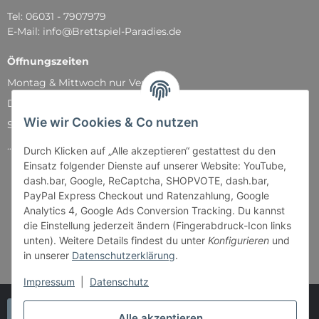
Tel: 06031 - 7907979
E-Mail: info@Brettspiel-Paradies.de
Öffnungszeiten
Montag & Mittwoch nur Versand
Dienstag, Donnerstag und Freitag: 11:00 - 18:30 Uhr
Wie wir Cookies & Co nutzen
Samstag: 11:00 - 14:00 Uhr
...und natürlich während unserer Events
Durch Klicken auf „Alle akzeptieren“ gestattest du den
Einsatz folgender Dienste auf unserer Website: YouTube,
dash.bar, Google, ReCaptcha, SHOPVOTE, dash.bar,
PayPal Express Checkout und Ratenzahlung, Google
Analytics 4, Google Ads Conversion Tracking. Du kannst
die Einstellung jederzeit ändern (Fingerabdruck-Icon links
unten). Weitere Details findest du unter
Konfigurieren
und
in unserer
Datenschutzerklärung
.
Impressum
|
Datenschutz
Vertrag widerrufen
Alle akzeptieren