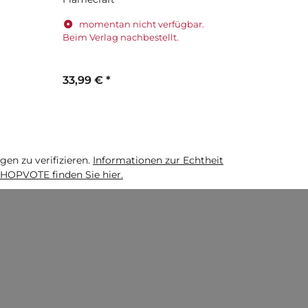
momentan nicht verfügbar.
Sofort 
Beim Verlag nachbestellt.
33,99 €
*
28,49 €
*
n zu verifizieren.
Informationen zur Echtheit
HOPVOTE finden Sie hier.