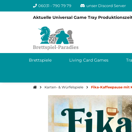
06031 - 790 79 79
unser Discord Server
Aktuelle Universal Game Tray Produktionszeit
Brettspiele
Living Card Games
Tr
Karten- & Würfelspiele
Fika-Kaffeepause mit