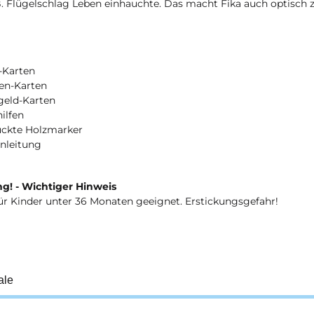
B. Flügelschlag Leben einhauchte. Das macht Fika auch optisch 
-Karten
ßen-Karten
geld-Karten
hilfen
uckte Holzmarker
anleitung
g! - Wichtiger Hinweis
ür Kinder unter 36 Monaten geeignet. Erstickungsgefahr!
ale