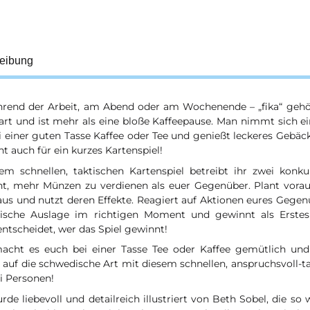
eibung
rend der Arbeit, am Abend oder am Wochenende – „fika“ gehö
rt und ist mehr als eine bloße Kaffeepause. Man nimmt sich ein
i einer guten Tasse Kaffee oder Tee und genießt leckeres Gebäck
cht auch für ein kurzes Kartenspiel!
sem schnellen, taktischen Kartenspiel betreibt ihr zwei konk
ht, mehr Münzen zu verdienen als euer Gegenüber. Plant voraus
aus und nutzt deren Effekte. Reagiert auf Aktionen eures Gegen
ische Auslage im richtigen Moment und gewinnt als Erstes
entscheidet, wer das Spiel gewinnt!
macht es euch bei einer Tasse Tee oder Kaffee gemütlich und
 auf die schwedische Art mit diesem schnellen, anspruchsvoll-t
i Personen!
rde liebevoll und detailreich illustriert von Beth Sobel, die so