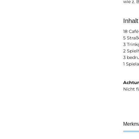
wie z. 
Inhalt
18 Café
5 Stra
3 Trink
2 Spiel
3 bedr
1 Spiel
Achtun
Nicht f
Merkm