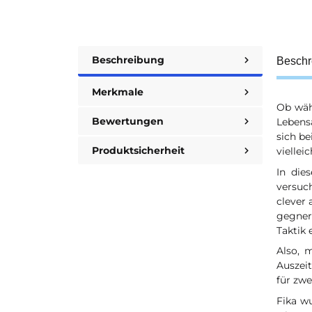
Beschreibung
Beschr
Merkmale
Ob wäh
Bewertungen
Lebensa
sich be
Produktsicherheit
viellei
In die
versuc
clever 
gegner
Taktik 
Also, 
Auszeit
für zwe
Fika wu