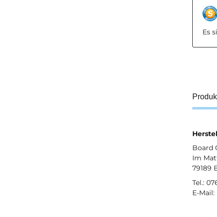
Es 
Produk
Herstel
Board 
Im Matt
79189 
Tel.: 0
E-Mail