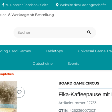
zu unserer Facebook Seite
Website des Ladengeschäfts
:
ca. 8 Werktage ab Bestellung
ading Card Games
Tabletops
Universal Game Tra
Gutscheine
Events
 Köpfchen
BOARD GAME CIRCUS
Fika-Kaffeepause mit
Artikelnummer:
12753
GTIN:
4262360070031