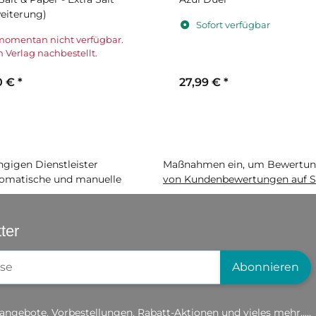
eiterung)
Sofort verfügbar
momentan nicht verfügbar.
 Verlag nachbestellt.
0 €
*
27,99 €
*
igen Dienstleister
Maßnahmen ein, um Bewertunge
matische und manuelle
von Kundenbewertungen auf S
ter
gistrierung
Abonnieren
angebote, Vorbestellungen, Rabatt-Aktionen und vieles mehr.....