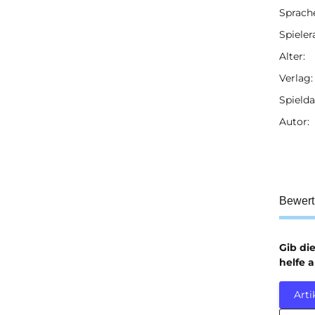
Sprach
Prod
Wert
Spieler
Alter:
Verlag:
Spielda
Autor:
Bewer
Gib di
helfe 
Arti