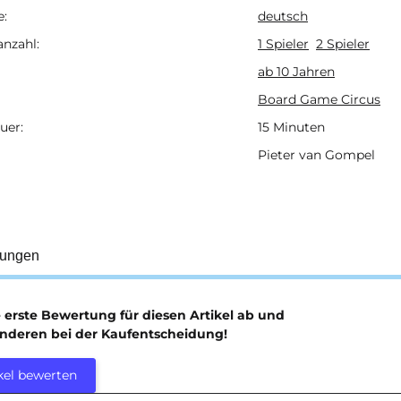
e:
deutsch
ukteigenschaft
anzahl:
1 Spieler
2 Spieler
ab 10 Jahren
Board Game Circus
uer:
15 Minuten
Pieter van Gompel
tungen
e erste Bewertung für diesen Artikel ab und
anderen bei der Kaufentscheidung!
kel bewerten