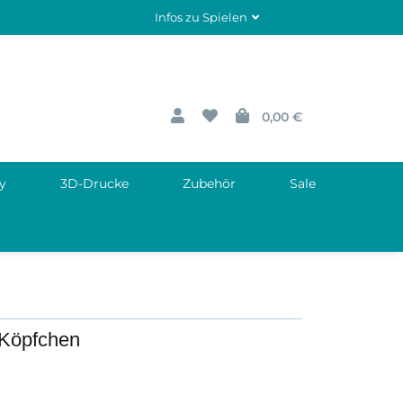
Infos zu Spielen
0,00 €
y
3D-Drucke
Zubehör
Sale
 Köpfchen