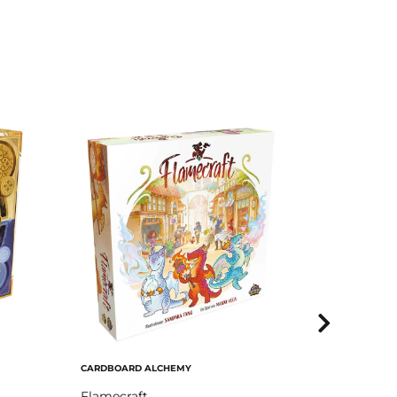
CARDBOARD ALCHEMY
HANS IM GLÜ
Flamecraft
Citadels