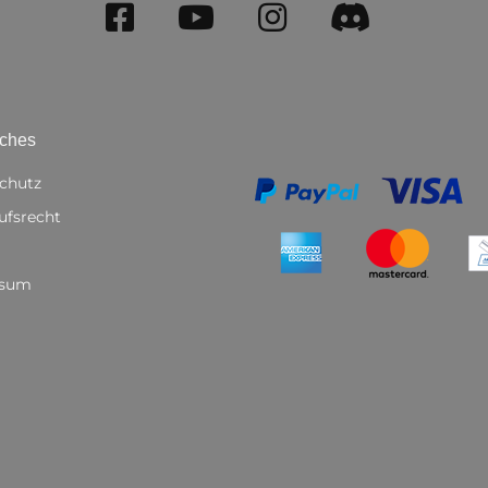
iches
chutz
ufsrecht
ssum