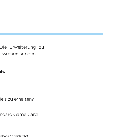
Die Erweiterung zu
rt werden können.
ch.
els zu erhalten?
tandard Game Card
ehör" verlinkt.