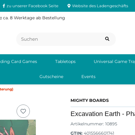
zu unserer Facebook Seite
Website des Ladengeschäfts
:
ca. 8 Werktage ab Bestellung
ading Card Games
Tabletops
Universal Game Tra
Gutscheine
Events
iterung)
MIGHTY BOARDS
Excavation Earth - Ph
Artikelnummer:
10895
GTIN:
4015566601741