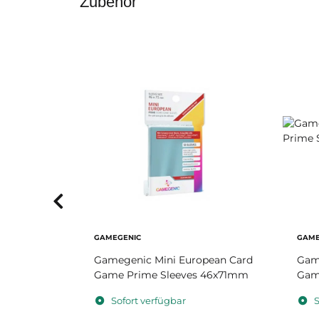
Zubehör
GAMEGENIC
GAME
um
Gamegenic Mini European Card
Gam
tengröße
Game Prime Sleeves 46x71mm
Gam
rfügbar.
Sofort verfügbar
S
lt.