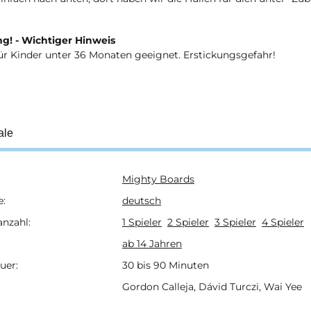
g! - Wichtiger Hinweis
ür Kinder unter 36 Monaten geeignet. Erstickungsgefahr!
ale
Mighty Boards
ukteigenschaft
e:
deutsch
anzahl:
1 Spieler
2 Spieler
3 Spieler
4 Spieler
ab 14 Jahren
uer:
30 bis 90 Minuten
Gordon Calleja, Dávid Turczi, Wai Yee