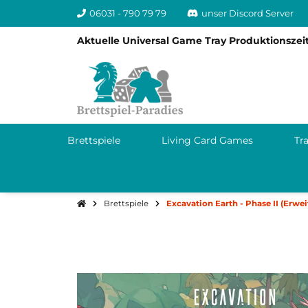
06031 - 790 79 79
unser Discord Server
Aktuelle Universal Game Tray Produktionszeit
Brettspiele
Living Card Games
Tr
Brettspiele
Excavation Earth - Phase II (Erwe