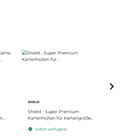
SHIELD
SHIELD
Shield - Super Premium
Shield TIT
1mm
Kartenhüllen für Kartengröße
Kartenhül
63,5 x 88 mm
63,5 x 88
Sofort verfügbar
Sofort 