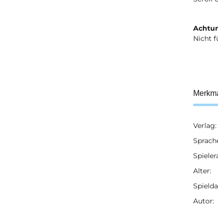
Achtun
Nicht f
Merkm
Verlag:
Prod
Wert
Sprach
Spieler
Alter:
Spielda
Autor: