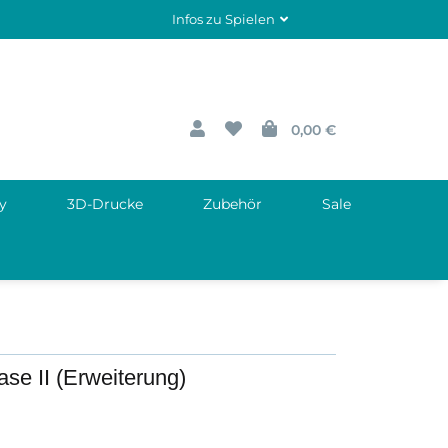
Infos zu Spielen
0,00 €
y
3D-Drucke
Zubehör
Sale
ase II (Erweiterung)