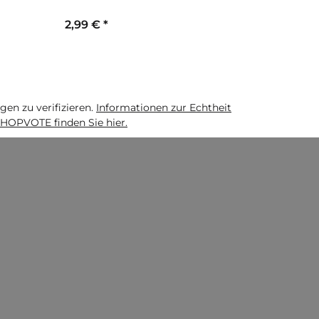
2,99 €
*
5,49 €
*
n zu verifizieren.
Informationen zur Echtheit
HOPVOTE finden Sie hier.