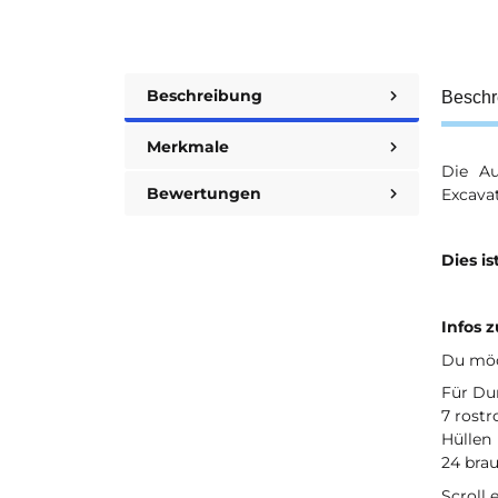
Beschreibung
Beschr
Merkmale
Die Au
Bewertungen
Excavat
Dies is
Infos 
Du möch
Für Du
7 rost
Hüllen
24 bra
Scroll 