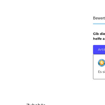
Bewer
Gib di
helfe 
Arti
Es 