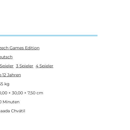
zech Games Edition
eutsch
 Spieler
3 Spieler
4 Spieler
b 12 Jahren
55
kg
0,00 × 30,00 × 7,50 cm
0 Minuten
laada Chvátil