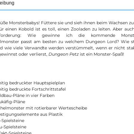
eibung
süße Monsterbabys! Füttere sie und sieh ihnen beim Wachsen z
r einen Kobold ist es toll, einen Zooladen zu leiten. Aber auc
sforderung: Wie gewinne ich die kommende Monste
lmonster passt am besten zu welchem Dungeon Lord? Wie st
nd wie viele Verwandte werden verstümmelt, wenn er nicht sta
ewinnst oder verlierst,
Dungeon Petz
ist ein Monster-Spaß!
eitig bedruckter Hauptspielplan
eitig bedruckte Fortschrittstafel
dbau-Pläne in vier Farben
ukäfig-Pläne
chelmonster mit rotierbarer Wertescheibe
estigungselemente aus Plastik
g-Spielsteine
u-Spielsteine
fakt-Spielsteine