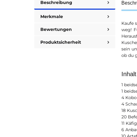
Beschreibung
Beschr
Merkmale
Kaufe 
Bewertungen
weg! Fü
Herau
Produktsicherheit
Kusche
sein u
ob du g
Inhalt
1 beids
1 beids
4 Kobol
4 Scha
18 Kus
20 Bef
11 Käfi
6 Anba
10 Arte