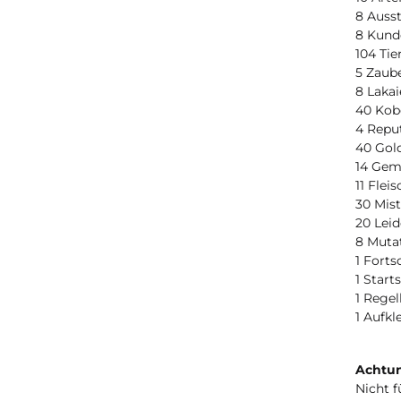
8 Ausst
8 Kund
104 Tie
5 Zaub
8 Lakai
40 Kobo
4 Repu
40 Gol
14 Gem
11 Flei
30 Mis
20 Leid
8 Muta
1 Forts
1 Start
1 Regel
1 Aufk
Achtun
Nicht f