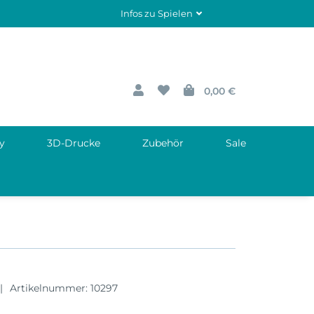
Infos zu Spielen
0,00 €
y
3D-Drucke
Zubehör
Sale
Artikelnummer:
10297