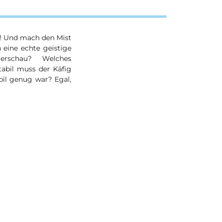
u! Und mach den Mist
h eine echte geistige
rschau? Welches
abil muss der Käfig
bil genug war? Egal,