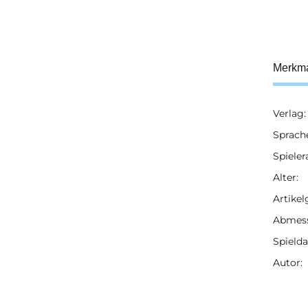
Merkm
Verlag:
Prod
Wert
Sprach
Spieler
Alter:
Artikel
Abmess
Spielda
Autor: