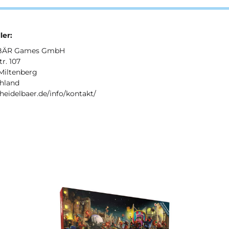
ler:
lBÄR Games GmbH
r. 107
Miltenberg
hland
/heidelbaer.de/info/kontakt/