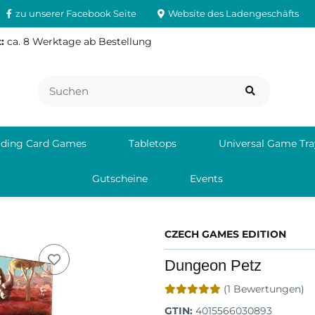
zu unserer Facebook Seite
Website des Ladengeschäfts
:
ca. 8 Werktage ab Bestellung
ading Card Games
Tabletops
Universal Game Tra
Gutscheine
Events
CZECH GAMES EDITION
Dungeon Petz
(1 Bewertungen)
GTIN:
4015566030893