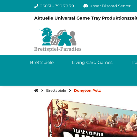
06031 - 790 79 79
unser Discord Server
Aktuelle Universal Game Tray Produktionszeit
Brettspiele
Living Card Games
Tr
Brettspiele
Dungeon Petz