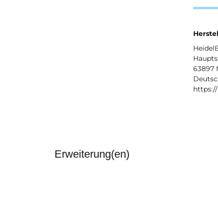
Herstel
Heide
Hauptst
63897 
Deutsc
https:/
Erweiterung(en)