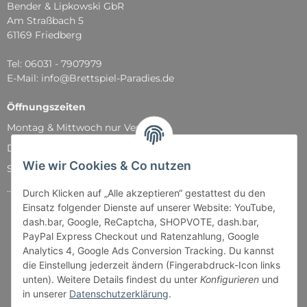
Bender & Lipkowski GbR
Am Straßbach 5
61169 Friedberg
Tel: 06031 - 7907979
E-Mail: info@Brettspiel-Paradies.de
Öffnungszeiten
Montag & Mittwoch nur Versand
Dienstag, Donnerstag und Freitag: 11:00 - 18:30 Uhr
Wie wir Cookies & Co nutzen
Samstag: 11:00 - 14:00 Uhr
...und natürlich während unserer Events
Durch Klicken auf „Alle akzeptieren“ gestattest du den
Einsatz folgender Dienste auf unserer Website: YouTube,
dash.bar, Google, ReCaptcha, SHOPVOTE, dash.bar,
PayPal Express Checkout und Ratenzahlung, Google
Analytics 4, Google Ads Conversion Tracking. Du kannst
die Einstellung jederzeit ändern (Fingerabdruck-Icon links
unten). Weitere Details findest du unter
Konfigurieren
und
in unserer
Datenschutzerklärung
.