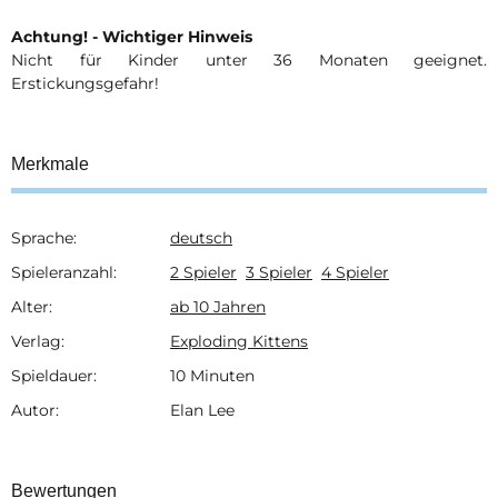
Achtung! - Wichtiger Hinweis
Nicht für Kinder unter 36 Monaten geeignet.
Erstickungsgefahr!
Merkmale
Sprache:
deutsch
Produkteigenschaft
Wert
Spieleranzahl:
2 Spieler
3 Spieler
4 Spieler
Alter:
ab 10 Jahren
Verlag:
Exploding Kittens
Spieldauer:
10 Minuten
Autor:
Elan Lee
Bewertungen