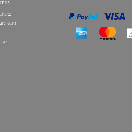
iches
chutz
ufsrecht
ssum