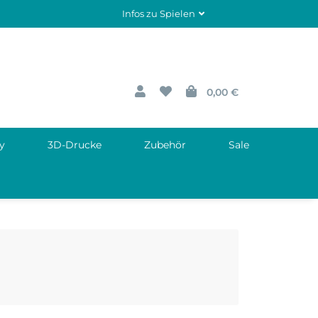
Infos zu Spielen
0,00 €
y
3D-Drucke
Zubehör
Sale