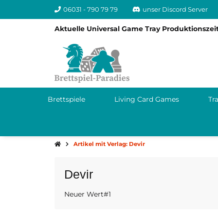
06031 - 790 79 79
unser Discord Server
Aktuelle Universal Game Tray Produktionszeit
Brettspiele
Living Card Games
Tr
Artikel mit Verlag: Devir
Devir
Neuer Wert#1