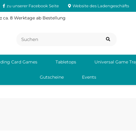
zu unserer Facebook Seite
Website des Ladengeschäfts
:
ca. 8 Werktage ab Bestellung
ading Card Games
Tabletops
Universal Game Tra
Gutscheine
Events