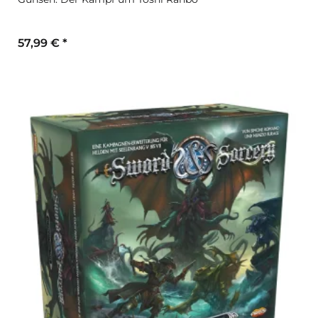
57,99 €
*