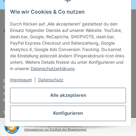
Impressum
Wie wir Cookies & Co nutzen
Durch Klicken auf „Alle akzeptieren“ gestattest du den
Einsatz folgender Dienste auf unserer Website: YouTube,
dash.bar, Google, ReCaptcha, SHOPVOTE, dash.bar,
PayPal Express Checkout und Ratenzahlung, Google
Analytics 4, Google Ads Conversion Tracking. Du kannst
die Einstellung jederzeit ändern (Fingerabdruck-Icon links
unten). Weitere Details findest du unter
Konfigurieren
und
in unserer
Datenschutzerklärung
.
Impressum
|
Datenschutz
Brettspiel-Paradies
Bender & Lipkowski GbR
Am Straßbach 5
Alle akzeptieren
61169 Friedberg
Tel: 06031 - 7907979
Konfigurieren
E-Mail: info@Brettspiel-Paradies.de
SEHR GUT
(4.87 / 5)
aus
37
Bewertungen bei: shopvote.de ⓘ
Informationen zur Echtheit der Bewertungen
Öffnungszeiten