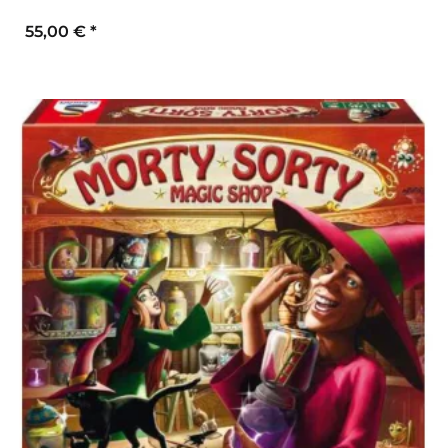
55,00 €
*