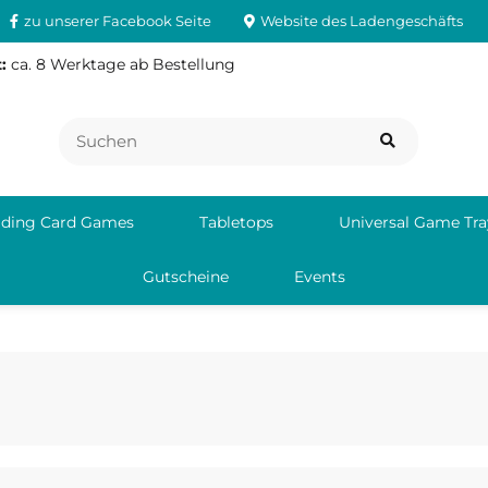
zu unserer Facebook Seite
Website des Ladengeschäfts
:
ca. 8 Werktage ab Bestellung
ading Card Games
Tabletops
Universal Game Tra
Gutscheine
Events