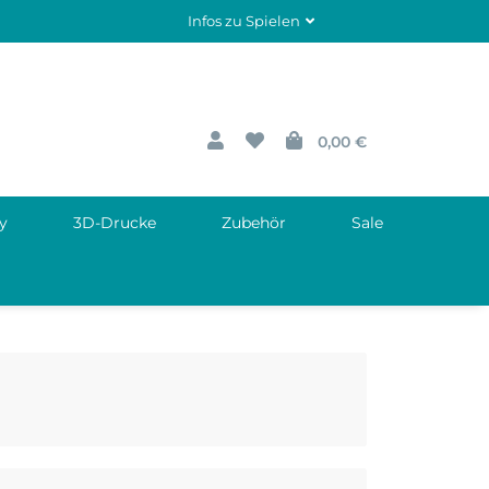
Infos zu Spielen
0,00 €
y
3D-Drucke
Zubehör
Sale