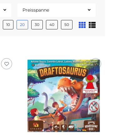
Preisspanne
10
20
30
40
50