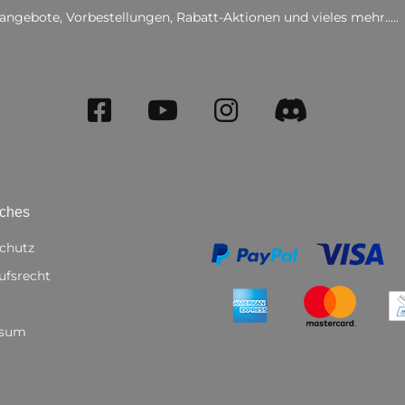
angebote, Vorbestellungen, Rabatt-Aktionen und vieles mehr.....
iches
chutz
ufsrecht
ssum