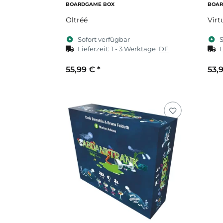
BOARDGAME BOX
BOAR
Oltréé
Virt
Sofort verfügbar
S
Lieferzeit:
1 - 3 Werktage
DE
L
55,99 €
*
53,