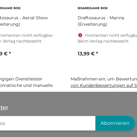
DGAME BOX
BOARDGAME BOX
tosaurus - Aerial Show
Draftosaurus - Marina
eiterung)
(Erweiterung)
momentan nicht verfügbar.
momentan nicht verfügba
 Verlag nachbestellt.
Beim Verlag nachbestellt.
99 €
*
13,99 €
*
igen Dienstleister
Maßnahmen ein, um Bewertunge
matische und manuelle
von Kundenbewertungen auf S
ter
gistrierung
Abonnieren