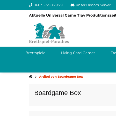
06031 - 790 79 79
unser Discord Server
Aktuelle Universal Game Tray Produktionszeit
Brettspiele
Living Card Games
Tr
Artikel von Boardgame Box
Boardgame Box