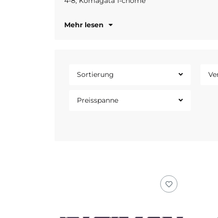
4-8, Komagata 1-chome
https://d
Mehr lesen
Sortierung
Ve
Preisspanne