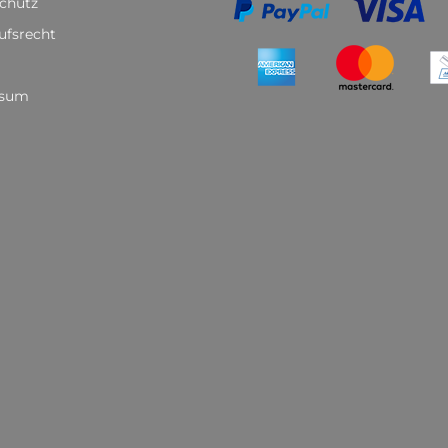
chutz
ufsrecht
ssum