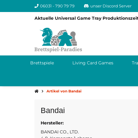
06031 - 790 79 79
unser Discord Server
Aktuelle Universal Game Tray Produktionszeit
Brettspiele
Living Card Games
Tr
Artikel von Bandai
Bandai
Hersteller:
111-8081 T
Japan
BANDAI CO., LTD.