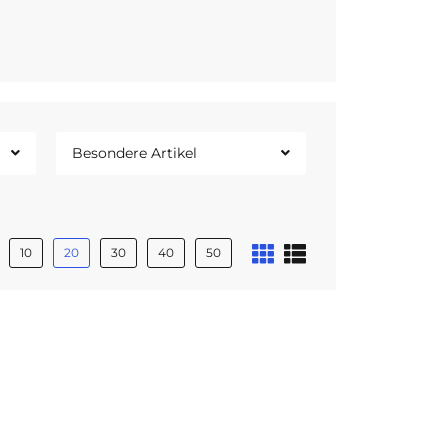
schland
Besondere Artikel
10
20
30
40
50