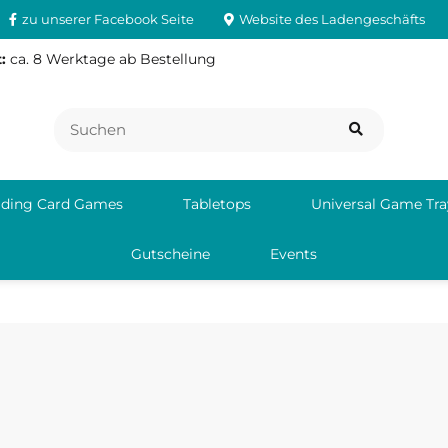
zu unserer Facebook Seite
Website des Ladengeschäfts
:
ca. 8 Werktage ab Bestellung
ading Card Games
Tabletops
Universal Game Tra
Gutscheine
Events
aito-Ku Tokyo
Blac
Hark
Verantwortliche Person:
4088