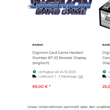
BANDAI
BAND
Digimon Card Game Hackers’
Dig
Slumber BT-23 Booster Display
Card
(englisch)
Disp
verfügbar ab 24.10.2025
v
Lieferzeit:
1 - 3 Werktage
DE
L
69,00 €
*
25,
Unser Unternehmen sammelt über den unabhäng