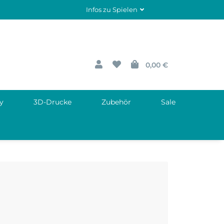
Infos zu Spielen
0,00 €
y
3D-Drucke
Zubehör
Sale
kfire Entertainment
E-mail: info@blackfire.eu
ortstr 34
Telefon: +49 2102 30592 0
0 Ratingen