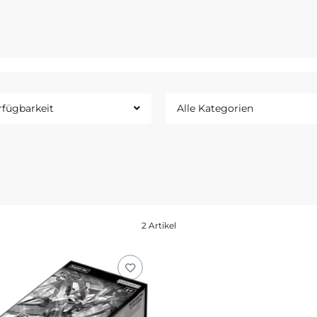
e.bandainamcoent.eu/
Deut
rfügbarkeit
Alle Kategorien
2 Artikel