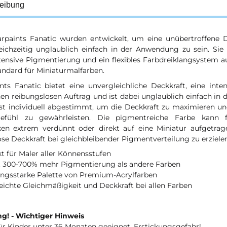
eibung
rpaints Fanatic wurden entwickelt, um eine unübertroffene D
eichzeitig unglaublich einfach in der Anwendung zu sein. Sie
ntensive Pigmentierung und ein flexibles Farbdreiklangsystem a
andard für Miniaturmalfarben.
nts Fanatic bietet eine unvergleichliche Deckkraft, eine int
nen reibungslosen Auftrag und ist dabei unglaublich einfach in
ist individuell abgestimmt, um die Deckkraft zu maximieren u
gefühl zu gewährleisten. Die pigmentreiche Farbe kann fü
ken extrem verdünnt oder direkt auf eine Miniatur aufgetra
e Deckkraft bei gleichbleibender Pigmentverteilung zu erzielen
kt für Maler aller Könnensstufen
et 300-700% mehr Pigmentierung als andere Farben
tungsstarke Palette von Premium-Acrylfarben
eichte Gleichmäßigkeit und Deckkraft bei allen Farben
g! - Wichtiger Hinweis
ür Kinder unter 36 Monaten geeignet. Erstickungsgefahr!