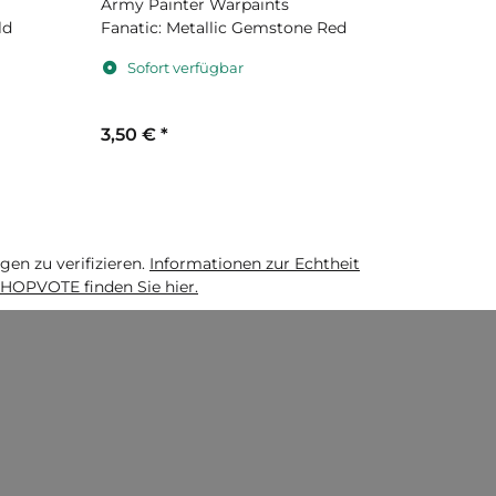
Army Painter Warpaints
Army Pain
ld
Fanatic: Metallic Gemstone Red
Fanatic: 
Sofort verfügbar
Sofort 
3,50 €
*
3,20 €
*
n zu verifizieren.
Informationen zur Echtheit
HOPVOTE finden Sie hier.