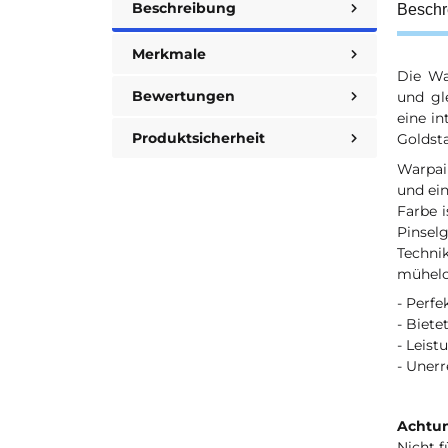
Beschreibung
Beschr
Merkmale
Die Wa
Bewertungen
und gl
eine i
Produktsicherheit
Goldst
Warpai
und ei
Farbe 
Pinsel
Techni
mühelos
- Perfe
- Biet
- Leis
- Unerr
Achtun
Nicht f