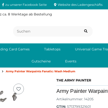
zu unserer Facebook Seite
Website des Ladengeschäfts
:
ca. 8 Werktage ab Bestellung
ading Card Games
Tabletops
Universal Game Tra
Gutscheine
Events
Army Painter Warpaints Fanatic: Wash Medium
THE ARMY PAINTER
Army Painter Warpain
Artikelnummer:
14205
GTIN:
5713799321601