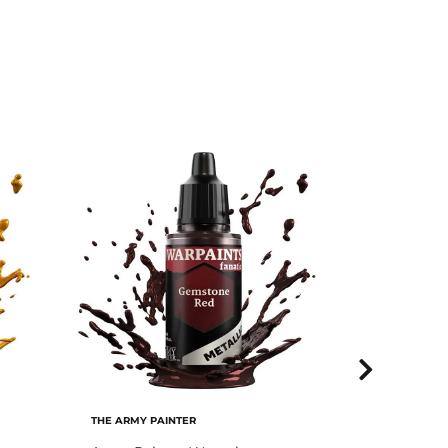
THE ARMY PAINTER
THE ARMY P