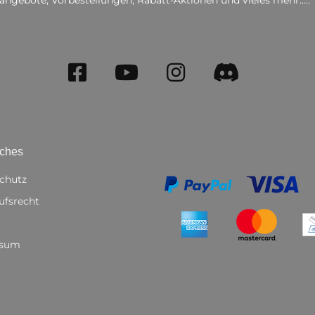
iches
chutz
ufsrecht
ssum