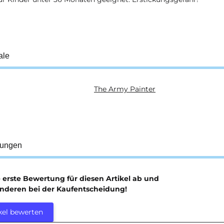
ale
The Army Painter
ukteigenschaft
tungen
e erste Bewertung für diesen Artikel ab und
anderen bei der Kaufentscheidung!
kel bewerten