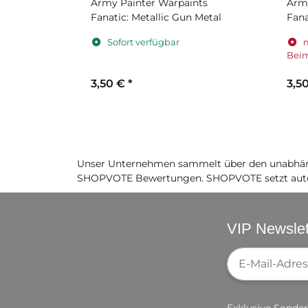
nts
Army Painter Warpaints
Army
Fanatic: Metallic Gun Metal
Fana
Sofort verfügbar
Beim
3,50 €
*
3,5
Unser Unternehmen sammelt über den unabhäng
SHOPVOTE Bewertungen. SHOPVOTE setzt auto
VIP Newslet
Newsletter-Re
Exklusive Sonder