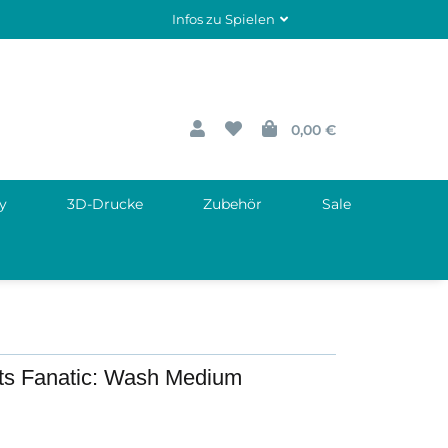
Infos zu Spielen
0,00 €
y
3D-Drucke
Zubehör
Sale
ts Fanatic: Wash Medium