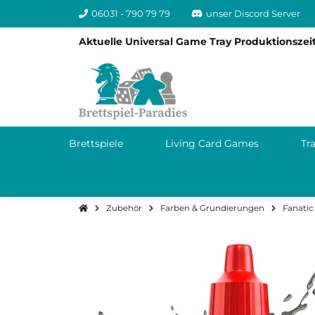
06031 - 790 79 79
unser Discord Server
Aktuelle Universal Game Tray Produktionszeit
Brettspiele
Living Card Games
Tr
Zubehör
Farben & Grundierungen
Fanatic