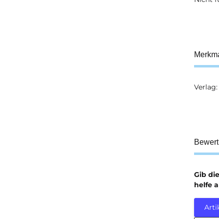
Merkm
Verlag:
Prod
Wert
Bewer
Gib di
helfe 
Arti