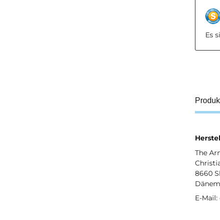
Es 
Produk
Herstel
The Ar
Christi
8660 S
Dänem
E-Mail