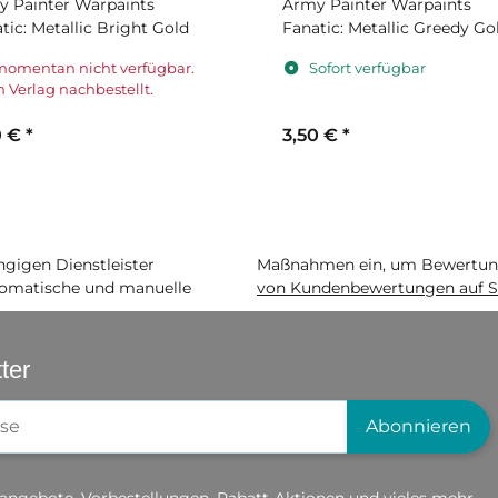
 Painter Warpaints
Army Painter Warpaints
tic: Metallic Bright Gold
Fanatic: Metallic Greedy Go
momentan nicht verfügbar.
Sofort verfügbar
 Verlag nachbestellt.
0 €
*
3,50 €
*
igen Dienstleister
Maßnahmen ein, um Bewertunge
matische und manuelle
von Kundenbewertungen auf S
ter
gistrierung
Abonnieren
angebote, Vorbestellungen, Rabatt-Aktionen und vieles mehr.....