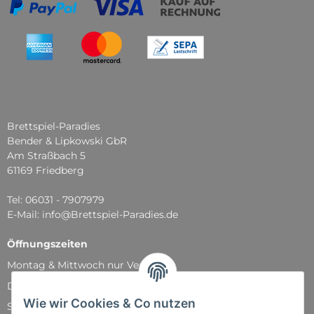
Brettspiel-Paradies
Bender & Lipkowski GbR
Am Straßbach 5
61169 Friedberg
Tel: 06031 - 7907979
E-Mail: info@Brettspiel-Paradies.de
Öffnungszeiten
Montag & Mittwoch nur Versand
Dienstag, Donnerstag und Freitag: 11:00 - 18:30 Uhr
Wie wir Cookies & Co nutzen
Samstag: 11:00 - 14:00 Uhr