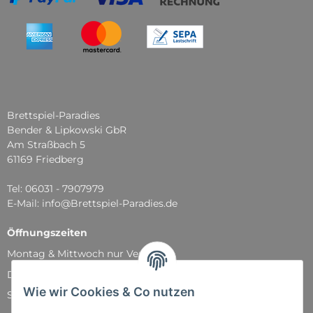
Brettspiel-Paradies
Bender & Lipkowski GbR
Am Straßbach 5
61169 Friedberg
Tel: 06031 - 7907979
E-Mail: info@Brettspiel-Paradies.de
Öffnungszeiten
Montag & Mittwoch nur Versand
Dienstag, Donnerstag und Freitag: 11:00 - 18:30 Uhr
Wie wir Cookies & Co nutzen
Samstag: 11:00 - 14:00 Uhr