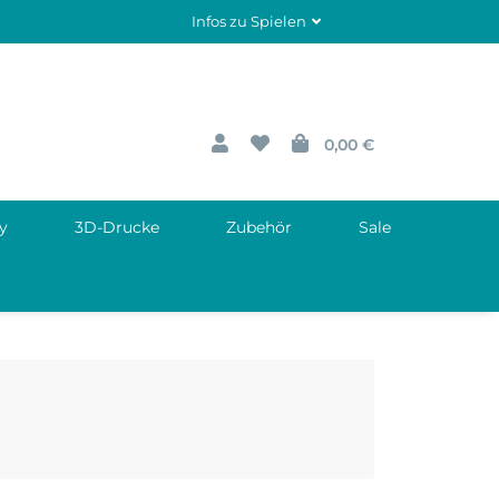
Infos zu Spielen
0,00 €
y
3D-Drucke
Zubehör
Sale