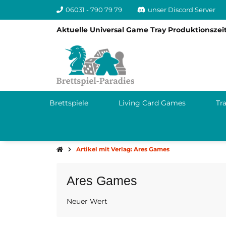
06031 - 790 79 79
unser Discord Server
Aktuelle Universal Game Tray Produktionszeit
Brettspiele
Living Card Games
Tr
Artikel mit Verlag: Ares Games
Ares Games
Neuer Wert