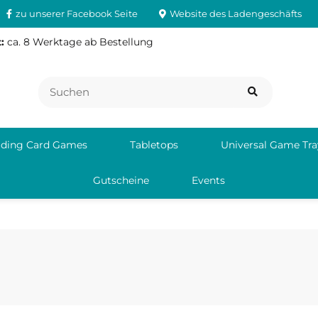
zu unserer Facebook Seite
Website des Ladengeschäfts
:
ca. 8 Werktage ab Bestellung
ading Card Games
Tabletops
Universal Game Tra
Gutscheine
Events