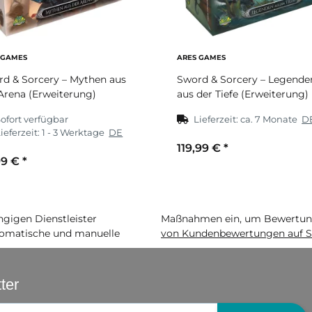
 GAMES
ARES GAMES
d & Sorcery – Mythen aus
Sword & Sorcery – Legende
Arena (Erweiterung)
aus der Tiefe (Erweiterung)
ofort verfügbar
Lieferzeit:
ca. 7 Monate
D
ieferzeit:
1 - 3 Werktage
DE
119,99 €
*
99 €
*
igen Dienstleister
Maßnahmen ein, um Bewertunge
matische und manuelle
von Kundenbewertungen auf S
ter
gistrierung