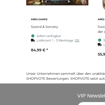
ARES GAMES
ARES
Sword & Sorcery
Swor
der 
Sofort verfügbar
S
Lieferzeit:
1 - 3 Werktage
DE
L
84,99 €
*
55,
Unser Unternehmen sammelt über den unabhäng
SHOPVOTE Bewertungen. SHOPVOTE setzt auto
VIP Newslet
Newsletter-Re