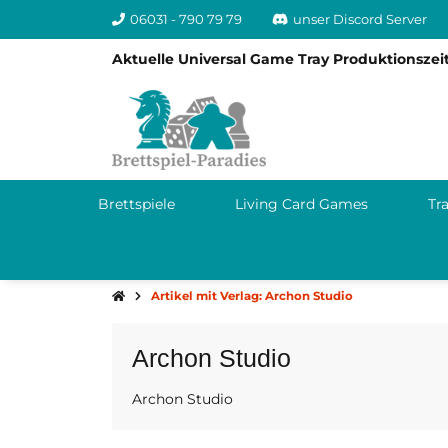
06031 - 790 79 79
unser Discord Server
Aktuelle Universal Game Tray Produktionszeit
Brettspiele
Living Card Games
Tr
Artikel mit Verlag: Archon Studio
Archon Studio
Archon Studio