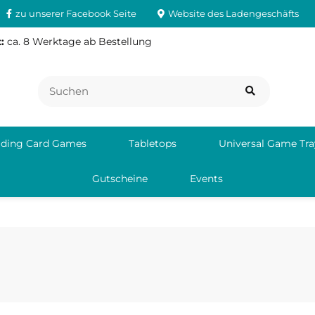
zu unserer Facebook Seite
Website des Ladengeschäfts
:
ca. 8 Werktage ab Bestellung
ading Card Games
Tabletops
Universal Game Tra
Gutscheine
Events