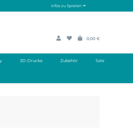
Infos zu Spielen
0,00 €
y
3D-Drucke
Zubehör
Sale