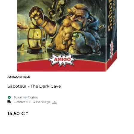
AMIGO SPIELE
Saboteur - The Dark Cave
Sofort verfügbar
Lieferzeit:
1 - 3 Werktage
DE
14,50 €
*