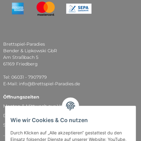
Brettspiel-Paradies
Bender & Lipkowski GbR
Am Straßbach 5
61169 Friedberg
Tel: 06031 - 7907979
E-Mail: info@Brettspiel-Paradies.de
Öffnungszeiten
Montag & Mittwoch nur Versand
Dienstag, Donnerstag und Freitag: 11:00 - 18:30 Uhr
Wie wir Cookies & Co nutzen
Samstag: 11:00 - 14:00 Uhr
Durch Klicken auf „Alle akzeptieren“ gestattest du den
...und natürlich während unserer Events
Einsatz folgender Dienste auf unserer Website: YouTube,