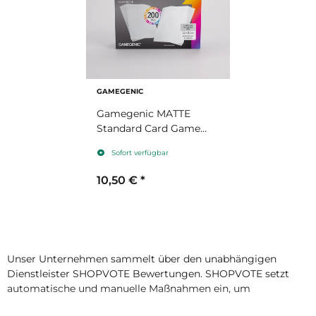
GAMEGENIC
Gamegenic MATTE
Standard Card Game
Prime Sleeves 66 x
Sofort verfügbar
91mm Value Pack
10,50 €
*
Unser Unternehmen sammelt über den unabhängigen
Dienstleister SHOPVOTE Bewertungen. SHOPVOTE setzt
automatische und manuelle Maßnahmen ein, um